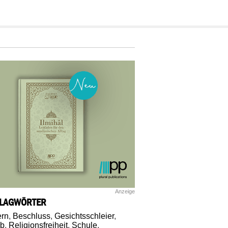
Anzeige
LAGWÖRTER
rn
,
Beschluss
,
Gesichtsschleier
,
ab
,
Religionsfreiheit
,
Schule
,