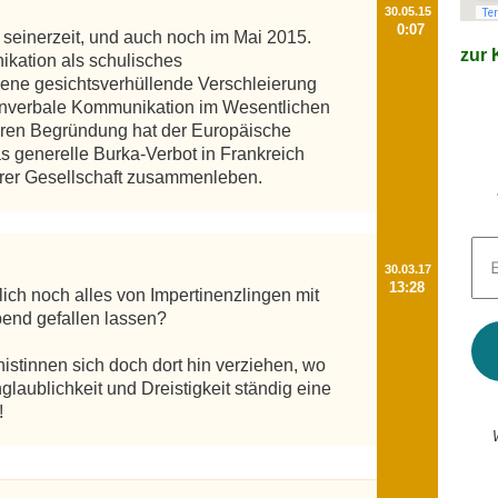
30.05.15
0:07
seinerzeit, und auch noch im Mai 2015. 
zur K
kation als schulisches 
jene gesichtsverhüllende Verschleierung 
onverbale Kommunikation im Wesentlichen 
aren Begründung hat der Europäische 
 generelle Burka-Verbot in Frankreich 
erer Gesellschaft zusammenleben.
E-
Mai
30.03.17
Adr
13:28
ch noch alles von Impertinenzlingen mit 
*
end gefallen lassen?

istinnen sich doch dort hin verziehen, wo 
Unglaublichkeit und Dreistigkeit ständig eine 
!