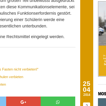
zum großen Teil unbewusst ausgedrückt
en diese Kommunikationselemente, sei
ulisches Funktionserfordernis gestört.
eierung einer Schülerin werde eine
sentlichen unterbunden.
e Rechtsmittel eingelegt werden.
 Fasten nicht verbieten!“
hulen verbieten
25
eten
04
MOS
2014
2