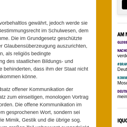
vorbehaltlos gewährt, jedoch werde sie
e Bestimmungsrecht im Schulwesen, dem
AM 
mme. Die im Grundgesetz geschützte
GLOS
der Glaubensüberzeugung auszurichten,
NACH
, als religiös bedingte
verd
ng des staatlichen Bildungs- und
#BRAN
e behinderten, dass ihm der Staat nicht
Deut
chkommen könne.
KOMM
Mosc
ndsatz offener Kommunikation der
DEUTS
atz zum einseitigen, monologen Vortrag
mein
worden. Die offene Kommunikation im
dem gesprochenen Wort, sondern sei
e Mimik, Gestik und die übrige sog.
IQU