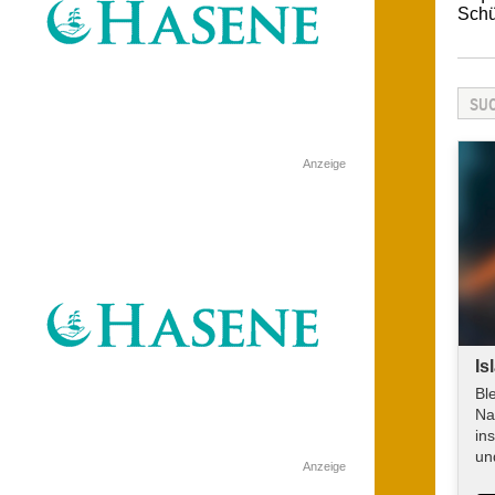
Schü
Anzeige
Is
Bl
Na
in
un
Anzeige