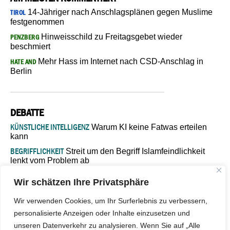
14-Jähriger nach Anschlagsplänen gegen Muslime
TIROL
festgenommen
Hinweisschild zu Freitagsgebet wieder
PENZBERG
beschmiert
Mehr Hass im Internet nach CSD-Anschlag in
HATE AND
Berlin
DEBATTE
KÜNSTLICHE INTELLIGENZ
Warum KI keine Fatwas erteilen
kann
BEGRIFFLICHKEIT
Streit um den Begriff Islamfeindlichkeit
lenkt vom Problem ab
MARŠ MIRA
„In Bosnien endet der Weg, doch die
Wir schätzen Ihre Privatsphäre
Verantwortung bleibt“
ISLAMISCHE FAKULTÄT IN MÜNSTER
Eine kritische Schwelle für
Wir verwenden Cookies, um Ihr Surferlebnis zu verbessern,
die deutsche Religionspolitik
personalisierte Anzeigen oder Inhalte einzusetzen und
GASTBEITRAG
Warum die muslimische Welt eine neue
unseren Datenverkehr zu analysieren. Wenn Sie auf „Alle