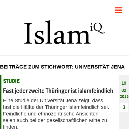
POLITIK
GESELLSCHAFT
STARTSEITE
FEUILLETON
BEITRÄGE ZUM STICHWORT: UNIVERSITÄT JENA
RECHT
STUDIE
19
DEBATTE
Fast jeder zweite Thüringer ist islamfeindlich
02
2015
Eine Studie der Universität Jena zeigt, dass
PANORAMA
fast die Hälfte der Thüringer islamfeindlich sei.
3
Feindliche und ethnozentrische Ansichten
seien auch bei der gesellschaftlichen Mitte zu
finden.