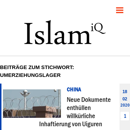
POLITIK
GESELLSCHAFT
STARTSEITE
FEUILLETON
BEITRÄGE ZUM STICHWORT:
RECHT
UMERZIEHUNGSLAGER
DEBATTE
CHINA
18
Neue Dokumente
02
PANORAMA
2020
enthüllen
willkürliche
1
Inhaftierung von Uiguren