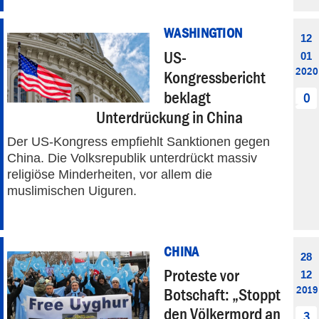
WASHINGTION
12
US-
01
2020
Kongressbericht
beklagt
0
Unterdrückung in China
Der US-Kongress empfiehlt Sanktionen gegen
China. Die Volksrepublik unterdrückt massiv
religiöse Minderheiten, vor allem die
muslimischen Uiguren.
CHINA
28
Proteste vor
12
2019
Botschaft: „Stoppt
den Völkermord an
3