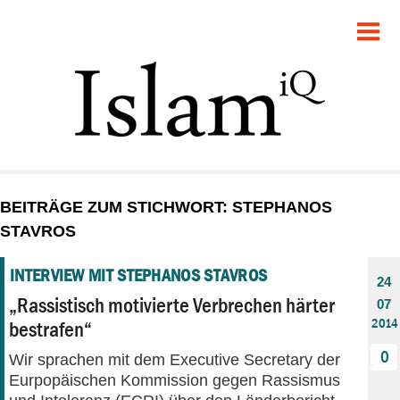
POLITIK
GESELLSCHAFT
STARTSEITE
FEUILLETON
BEITRÄGE ZUM STICHWORT: STEPHANOS
RECHT
STAVROS
DEBATTE
INTERVIEW MIT STEPHANOS STAVROS
24
„Rassistisch motivierte Verbrechen härter
07
PANORAMA
2014
bestrafen“
0
Wir sprachen mit dem Executive Secretary der
Eurpopäischen Kommission gegen Rassismus