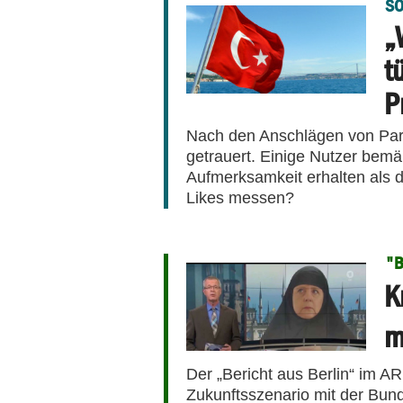
SO
„
t
P
Nach den Anschlägen von Pari
getrauert. Einige Nutzer bemä
Aufmerksamkeit erhalten als di
Likes messen?
"B
K
m
Der „Bericht aus Berlin“ im A
Zukunftsszenario mit der Bun