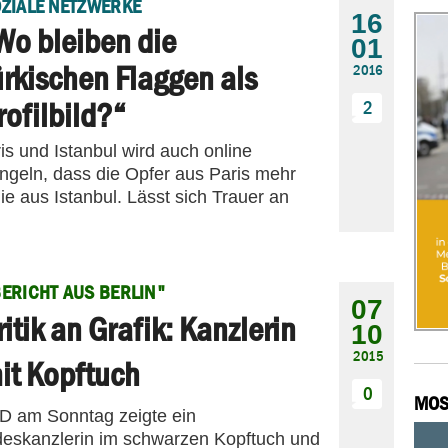
ZIALE NETZWERKE
16
Wo bleiben die
01
ürkischen Flaggen als
2016
rofilbild?“
2
s und Istanbul wird auch online
ngeln, dass die Opfer aus Paris mehr
e aus Istanbul. Lässt sich Trauer an
ERICHT AUS BERLIN"
07
ritik an Grafik: Kanzlerin
10
2015
it Kopftuch
0
MOS
RD am Sonntag zeigte ein
deskanzlerin im schwarzen Kopftuch und