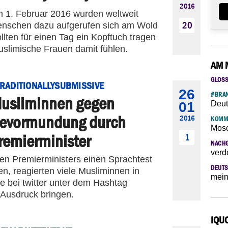
2016
 1. Februar 2016 wurden weltweit
20
nschen dazu aufgerufen sich am Wold
ollten für einen Tag ein Kopftuch tragen
muslimische Frauen damit fühlen.
AM 
GLOS
RADITIONALLYSUBMISSIVE
26
#BRAN
usliminnen gegen
01
Deut
evormundung durch
2016
KOMM
Mosc
remierminister
1
NACH
verd
hen Premierministers einen Sprachtest
DEUTS
en, reagierten viele Musliminnen in
mein
e bei twitter unter dem Hashtag
 Ausdruck bringen.
IQU