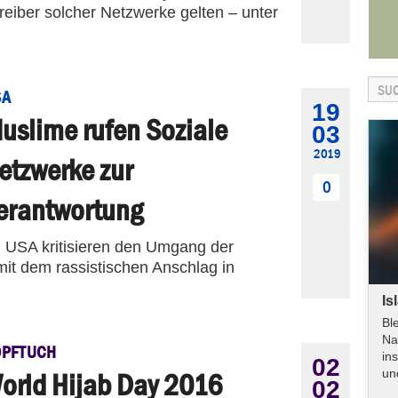
treiber solcher Netzwerke gelten – unter
.
SA
19
uslime rufen Soziale
03
2019
etzwerke zur
0
erantwortung
n USA kritisieren den Umgang der
mit dem rassistischen Anschlag in
Is
Bl
Na
OPFTUCH
in
02
un
orld Hijab Day 2016
02