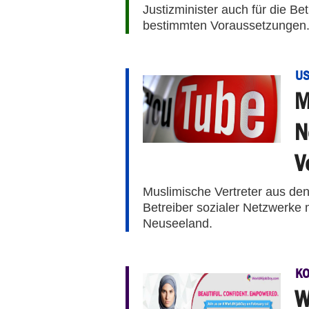
Justizminister auch für die Be
bestimmten Voraussetzungen
U
M
N
V
Muslimische Vertreter aus de
Betreiber sozialer Netzwerke 
Neuseeland.
K
W