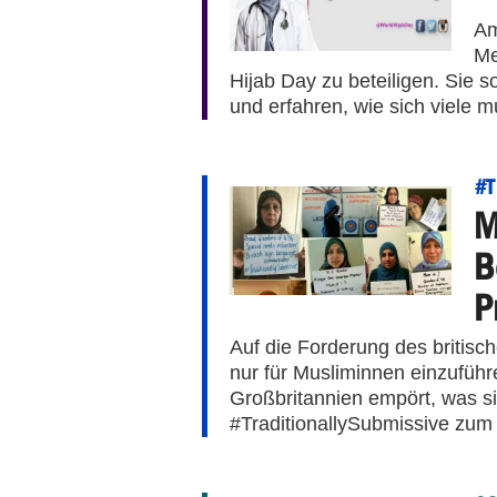
Am
Me
Hijab Day zu beteiligen. Sie s
und erfahren, wie sich viele 
#T
M
B
P
Auf die Forderung des britisc
nur für Musliminnen einzuführ
Großbritannien empört, was si
#TraditionallySubmissive zum