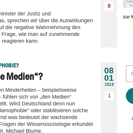
0
nister der Justiz und
zur K
s, sprechen wir über die Auswirkungen
auf die negative Wahrnehmung des
e Frage, wie man auf zunehmende
 reagieren kann.
PHOBIE?
E-
08
Mai
ie Medien“?
01
Adr
*
2015
hen Minderheiten – beispielsweise
1
– fühlen sich von „den Medien“
ellt. Wird Deutschland denn nun
„Islamophobie“ oder stabilisieren solche
Und was bedeutet der wachsende
 Fragen der Wissenssoziologie erkundet
Dr. Michael Blume.