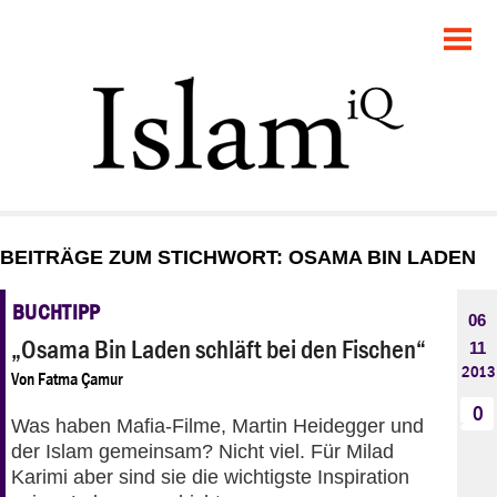
POLITIK
GESELLSCHAFT
STARTSEITE
FEUILLETON
BEITRÄGE ZUM STICHWORT: OSAMA BIN LADEN
RECHT
BUCHTIPP
06
DEBATTE
„Osama Bin Laden schläft bei den Fischen“
11
2013
Von
Fatma Çamur
PANORAMA
0
Was haben Mafia-Filme, Martin Heidegger und
der Islam gemeinsam? Nicht viel. Für Milad
Karimi aber sind sie die wichtigste Inspiration