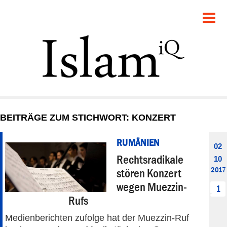
POLITIK
GESELLSCHAFT
STARTSEITE
FEUILLETON
BEITRÄGE ZUM STICHWORT: KONZERT
RECHT
RUMÄNIEN
02
DEBATTE
Rechtsradikale
10
2017
stören Konzert
PANORAMA
wegen Muezzin-
1
Rufs
Medienberichten zufolge hat der Muezzin-Ruf