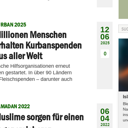
URBAN 2025
12
illionen Menschen
06
rhalten Kurbanspenden
2025
us aller Welt
0
che Hilfsorganisationen erneut
gestartet. In über 90 Ländern
e Fleischspenden – darunter auch
Is
Bl
AMADAN 2022
06
Na
uslime sorgen für einen
in
04
un
2022