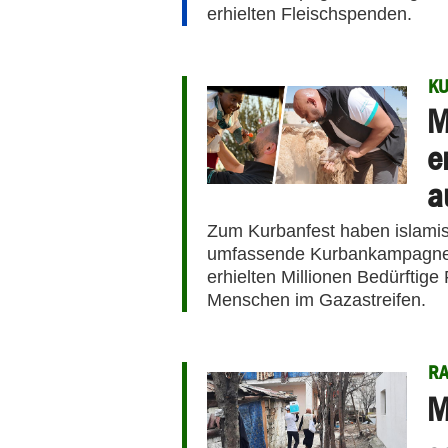
erhielten Fleischspenden.
K
M
e
a
Zum Kurbanfest haben islamis
umfassende Kurbankampagnen 
erhielten Millionen Bedürftig
Menschen im Gazastreifen.
R
M