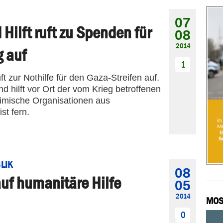
07
Hilft ruft zu Spenden für
08
2014
g auf
1
ft zur Nothilfe für den Gaza-Streifen auf.
d hilft vor Ort der vom Krieg betroffenen
limische Organisationen aus
st fern.
LIK
08
auf humanitäre Hilfe
05
2014
MOS
0