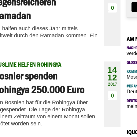
egensreicheren
0
amadan
 halfen auch dieses Jahr mittels
eltweit durch den Ramadan kommen. Ein
AM 
NACH
verd
GLOS
SLIME HELFEN ROHINGYA
14
KOMM
osnier spenden
12
Mosc
2017
ohingya 250.000 Euro
#BRAN
Deut
0
DEUTS
n Bosnien hat für die Rohingya über
mein
gespendet. Die Lage der Rohingya
in einem Zeitraum von einem Monat sollen
ötet worden sein.
IQU