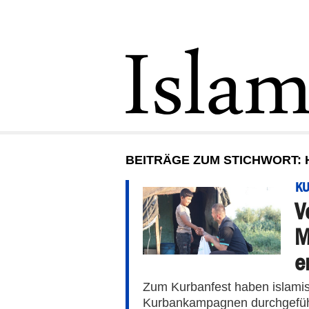
BEITRÄGE ZUM STICHWORT: 
K
V
M
e
Zum Kurbanfest haben islamisc
Kurbankampagnen durchgeführt