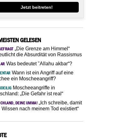
Jetzt beitreten!
MEISTEN GELESEN
„Die Grenze am Himmel“
GEFRAGT
eutlicht die Absurdität von Rassismus
Was bedeutet "Allahu akbar“?
SAR
Wann ist ein Angriff auf eine
ENTAR
hee ein Moscheeangriff?
Moscheeangriffe in
DEILIG
schland: „Die Gefahr ist real“
„Ich schreibe, damit
CHLAND, DEINE UMMA!
 Wissen nach meinem Tod existiert“
OTE