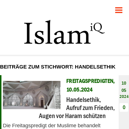
POLITIK
GESELLSCHAFT
STARTSEITE
FEUILLETON
BEITRÄGE ZUM STICHWORT: HANDELSETHIK
RECHT
FREITAGSPREDIGTEN,
10
DEBATTE
10.05.2024
05
2024
Handelsethik,
PANORAMA
Aufruf zum Frieden,
0
Augen vor Haram schützen
Die Freitagspredigt der Muslime behandelt