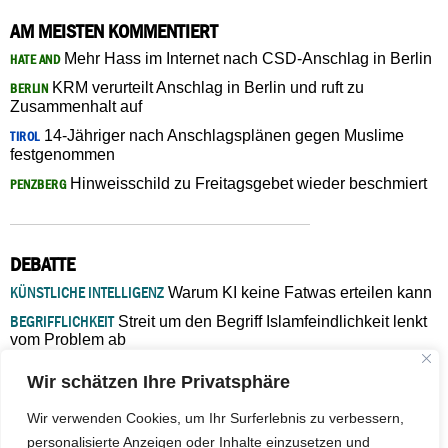
AM MEISTEN KOMMENTIERT
Mehr Hass im Internet nach CSD-Anschlag in Berlin
HATE AND
KRM verurteilt Anschlag in Berlin und ruft zu
BERLIN
Zusammenhalt auf
14-Jähriger nach Anschlagsplänen gegen Muslime
TIROL
festgenommen
Hinweisschild zu Freitagsgebet wieder beschmiert
PENZBERG
DEBATTE
KÜNSTLICHE INTELLIGENZ
Warum KI keine Fatwas erteilen kann
BEGRIFFLICHKEIT
Streit um den Begriff Islamfeindlichkeit lenkt
vom Problem ab
MARŠ MIRA
„In Bosnien endet der Weg, doch die
Wir schätzen Ihre Privatsphäre
Verantwortung bleibt“
ISLAMISCHE FAKULTÄT IN MÜNSTER
Eine kritische Schwelle für
Wir verwenden Cookies, um Ihr Surferlebnis zu verbessern,
die deutsche Religionspolitik
personalisierte Anzeigen oder Inhalte einzusetzen und