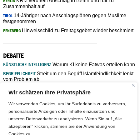
KRM verurteilt Anschlag in Berlin und ruft zu
BERLIN
Zusammenhalt auf
14-Jähriger nach Anschlagsplänen gegen Muslime
TIROL
festgenommen
Hinweisschild zu Freitagsgebet wieder beschmiert
PENZBERG
DEBATTE
KÜNSTLICHE INTELLIGENZ
Warum KI keine Fatwas erteilen kann
BEGRIFFLICHKEIT
Streit um den Begriff Islamfeindlichkeit lenkt
vom Problem ab
MARŠ MIRA
„In Bosnien endet der Weg, doch die
Wir schätzen Ihre Privatsphäre
Verantwortung bleibt“
ISLAMISCHE FAKULTÄT IN MÜNSTER
Eine kritische Schwelle für
Wir verwenden Cookies, um Ihr Surferlebnis zu verbessern,
die deutsche Religionspolitik
personalisierte Anzeigen oder Inhalte einzusetzen und
GASTBEITRAG
Warum die muslimische Welt eine neue
unseren Datenverkehr zu analysieren. Wenn Sie auf „Alle
Soziologie braucht
akzeptieren" klicken, stimmen Sie der Anwendung von
Cookies zu.