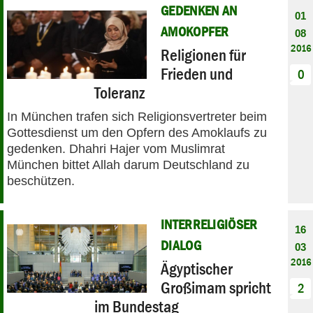
GEDENKEN AN
01
AMOKOPFER
08
2016
Religionen für
Frieden und
0
Toleranz
In München trafen sich Religionsvertreter beim
Gottesdienst um den Opfern des Amoklaufs zu
gedenken. Dhahri Hajer vom Muslimrat
München bittet Allah darum Deutschland zu
beschützen.
INTERRELIGIÖSER
16
DIALOG
03
2016
Ägyptischer
Großimam spricht
2
im Bundestag