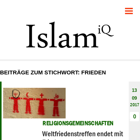
POLITIK
GESELLSCHAFT
STARTSEITE
FEUILLETON
BEITRÄGE ZUM STICHWORT: FRIEDEN
RECHT
13
DEBATTE
09
2017
PANORAMA
0
RELIGIONSGEMEINSCHAFTEN
Weltfriedenstreffen endet mit