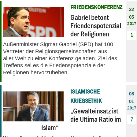
FRIEDENSKONFERENZ
22
Gabriel betont
05
2017
Friendenspotenzial
der Religionen
1
Außenminister Sigmar Gabriel (SPD) hat 100
Vertreter der Religionsgemeinschaften aus
aller Welt zu einer Konferenz geladen. Ziel des
Treffens sei es die Friedenspotenziale der
Religionen hervorzuheben.
ISLAMISCHE
08
KRIEGSETHIK
01
2017
„Gewalteinsatz ist
die Ultima Ratio im
7
Islam“