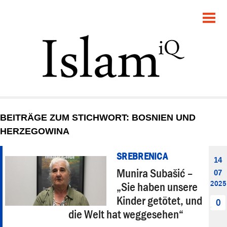
POLITIK
GESELLSCHAFT
STARTSEITE
FEUILLETON
BEITRÄGE ZUM STICHWORT: BOSNIEN UND
RECHT
HERZEGOWINA
DEBATTE
SREBRENICA
14
Munira Subašić –
07
PANORAMA
2025
„Sie haben unsere
Kinder getötet, und
0
die Welt hat weggesehen“