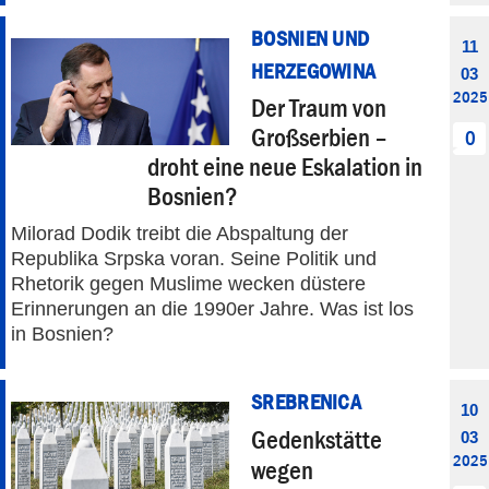
BOSNIEN UND
11
HERZEGOWINA
03
2025
Der Traum von
Großserbien –
0
droht eine neue Eskalation in
Bosnien?
Milorad Dodik treibt die Abspaltung der
Republika Srpska voran. Seine Politik und
Rhetorik gegen Muslime wecken düstere
Erinnerungen an die 1990er Jahre. Was ist los
in Bosnien?
SREBRENICA
10
Gedenkstätte
03
2025
wegen