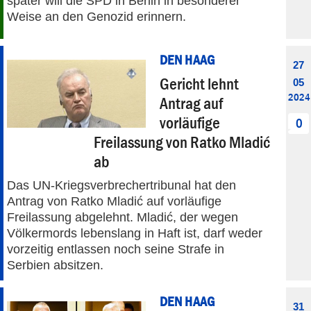
später will die SPD in Berlin in besonderer
Weise an den Genozid erinnern.
DEN HAAG
27
Gericht lehnt
05
2024
Antrag auf
vorläufige
0
Freilassung von Ratko Mladić
ab
Das UN-Kriegsverbrechertribunal hat den
Antrag von Ratko Mladić auf vorläufige
Freilassung abgelehnt. Mladić, der wegen
Völkermords lebenslang in Haft ist, darf weder
vorzeitig entlassen noch seine Strafe in
Serbien absitzen.
DEN HAAG
31