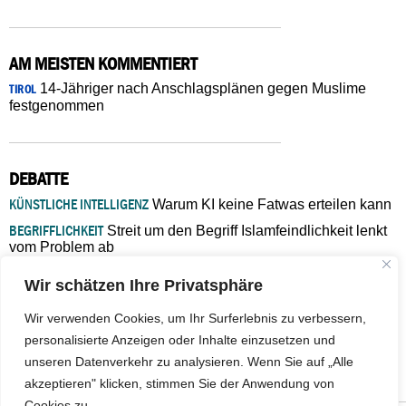
AM MEISTEN KOMMENTIERT
14-Jähriger nach Anschlagsplänen gegen Muslime
TIROL
festgenommen
DEBATTE
KÜNSTLICHE INTELLIGENZ
Warum KI keine Fatwas erteilen kann
BEGRIFFLICHKEIT
Streit um den Begriff Islamfeindlichkeit lenkt
vom Problem ab
MARŠ MIRA
„In Bosnien endet der Weg, doch die
Wir schätzen Ihre Privatsphäre
Verantwortung bleibt“
ISLAMISCHE FAKULTÄT IN MÜNSTER
Eine kritische Schwelle für
Wir verwenden Cookies, um Ihr Surferlebnis zu verbessern,
die deutsche Religionspolitik
personalisierte Anzeigen oder Inhalte einzusetzen und
GASTBEITRAG
Warum die muslimische Welt eine neue
unseren Datenverkehr zu analysieren. Wenn Sie auf „Alle
Soziologie braucht
akzeptieren" klicken, stimmen Sie der Anwendung von
Cookies zu.