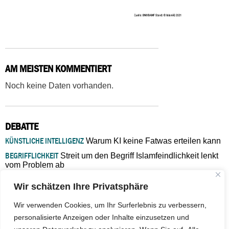
AM MEISTEN KOMMENTIERT
Noch keine Daten vorhanden.
DEBATTE
KÜNSTLICHE INTELLIGENZ
Warum KI keine Fatwas erteilen kann
BEGRIFFLICHKEIT
Streit um den Begriff Islamfeindlichkeit lenkt
vom Problem ab
MARŠ MIRA
„In Bosnien endet der Weg, doch die
Wir schätzen Ihre Privatsphäre
Verantwortung bleibt“
ISLAMISCHE FAKULTÄT IN MÜNSTER
Eine kritische Schwelle für
Wir verwenden Cookies, um Ihr Surferlebnis zu verbessern,
die deutsche Religionspolitik
personalisierte Anzeigen oder Inhalte einzusetzen und
GASTBEITRAG
Warum die muslimische Welt eine neue