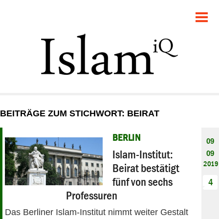
POLITIK
GESELLSCHAFT
STARTSEITE
FEUILLETON
BEITRÄGE ZUM STICHWORT: BEIRAT
RECHT
BERLIN
09
DEBATTE
Islam-Institut:
09
2019
Beirat bestätigt
PANORAMA
fünf von sechs
4
Professuren
Das Berliner Islam-Institut nimmt weiter Gestalt