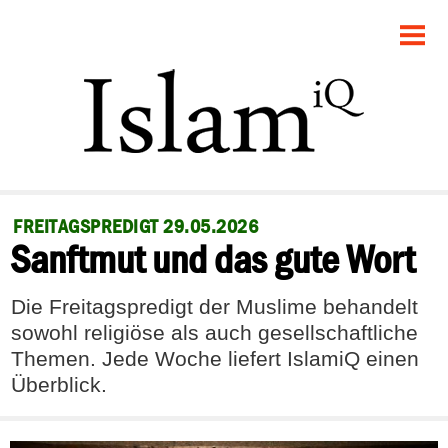
STARTSEITE
POLITIK
GESELLSCHAFT
PANORAMA
FREITAGSPREDIGT 29.05.2026
Sanftmut und das gute Wort
RECHT
FEUILLETON
Die Freitagspredigt der Muslime behandelt
sowohl religiöse als auch gesellschaftliche
DEBATTE
Themen. Jede Woche liefert IslamiQ einen
Überblick.