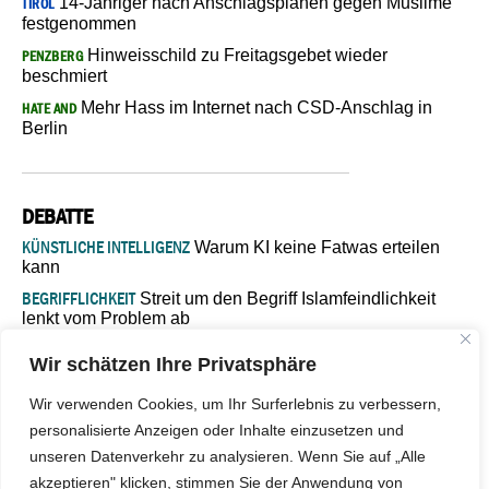
14-Jähriger nach Anschlagsplänen gegen Muslime
TIROL
festgenommen
Hinweisschild zu Freitagsgebet wieder
PENZBERG
beschmiert
Mehr Hass im Internet nach CSD-Anschlag in
HATE AND
Berlin
DEBATTE
KÜNSTLICHE INTELLIGENZ
Warum KI keine Fatwas erteilen
kann
BEGRIFFLICHKEIT
Streit um den Begriff Islamfeindlichkeit
lenkt vom Problem ab
MARŠ MIRA
„In Bosnien endet der Weg, doch die
Wir schätzen Ihre Privatsphäre
Verantwortung bleibt“
ISLAMISCHE FAKULTÄT IN MÜNSTER
Eine kritische Schwelle für
Wir verwenden Cookies, um Ihr Surferlebnis zu verbessern,
die deutsche Religionspolitik
personalisierte Anzeigen oder Inhalte einzusetzen und
GASTBEITRAG
Warum die muslimische Welt eine neue
unseren Datenverkehr zu analysieren. Wenn Sie auf „Alle
Soziologie braucht
akzeptieren" klicken, stimmen Sie der Anwendung von