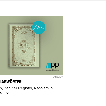
Anzeige
LAGWÖRTER
in
,
Berliner Register
,
Rassismus
,
griffe