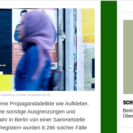
Rassismus © Claim, bearbeitet by iQ.
SCH
eme Propagandadelikte wie Aufkleber,
Berl
wie sonstige Ausgrenzungen und
Über
ahr in Berlin von einer Sammelstelle
 Registern wurden 8.286 solcher Fälle