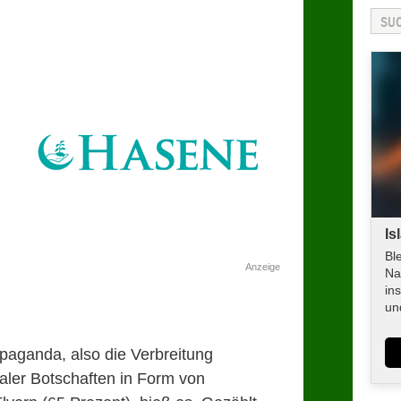
Is
Bl
Anzeige
Na
in
un
opaganda, also die Verbreitung
kaler Botschaften in Form von