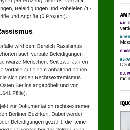
lyern (65 Prozent), hieß es. Gezählt
ngen, Beleidigungen und Pöbeleien (17
AM 
iffe und Angriffe (5 Prozent).
NACH
verd
 Rassismus
KOMM
Mosc
orfälle wird dem Bereich Rassismus
GLOS
gehörten auch verbale Beleidigungen
#BRAN
 schwarze Menschen. Seit zwei Jahren
Deut
he Vorfälle auf einem anhaltend hohen
DEUTS
 die sich gegen Rechtsextremismus
mein
 Osten Berlins angepöbelt und von
.641 Fälle).
IQU
rojekt zur Dokumentation rechtsextremer
 den Berliner Bezirken. Dabei werden
oder Beleidigungen gezählt, die keine
angezeigt werden bei der Polizei.
(dpa,