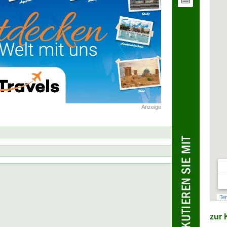
Anzeige
zur K