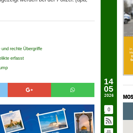
 und rechte Übergriffe
likte erfasst
rump
14
05
2026
MOS
0