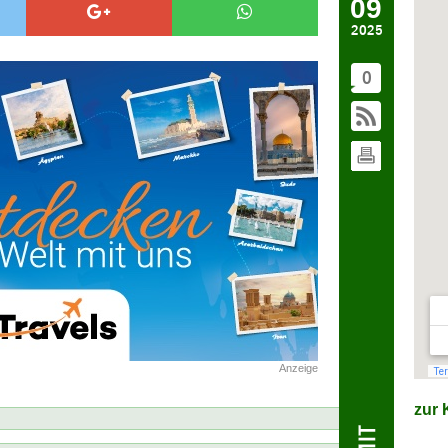
09
2025
0
Anzeige
zur K