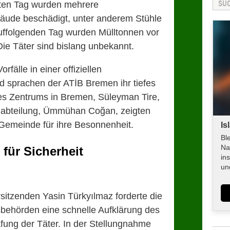
ten Tag wurden mehrere
äude beschädigt, unter anderem Stühle
uffolgenden Tag wurden Mülltonnen vor
ie Täter sind bislang unbekannt.
rfälle in einer offiziellen
d sprachen der ATİB Bremen ihr tiefes
des Zentrums in Bremen, Süleyman Tire,
enabteilung, Ümmühan Coğan, zeigten
 Gemeinde für ihre Besonnenheit.
Is
Bl
Na
für Sicherheit
in
un
tzenden Yasin Türkyılmaz forderte die
sbehörden eine schnelle Aufklärung des
fung der Täter. In der Stellungnahme