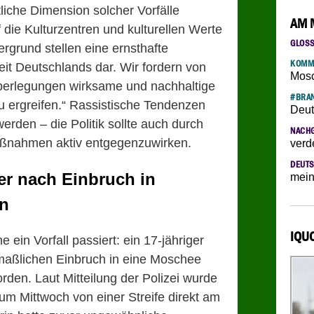
liche Dimension solcher Vorfälle
AM 
 die Kulturzentren und kulturellen Werte
GLOS
rgrund stellen eine ernsthafte
KOMM
eit Deutschlands dar. Wir fordern von
Mosc
Überlegungen wirksame und nachhaltige
#BRAN
ergreifen.“ Rassistische Tendenzen
Deut
 werden – die Politik sollte auch durch
NACH
Maßnahmen aktiv entgegenzuwirken.
verd
DEUTS
er nach Einbruch in
mein
n
IQU
 ein Vorfall passiert: ein 17-jähriger
maßlichen Einbruch in eine Moschee
den. Laut Mitteilung der Polizei wurde
um Mittwoch von einer Streife direkt am