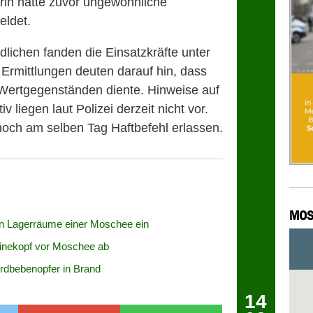
rin hatte zuvor ungewöhnliche
eldet.
lichen fanden die Einsatzkräfte unter
Ermittlungen deuten darauf hin, dass
Wertgegenständen diente. Hinweise auf
iv liegen laut Polizei derzeit nicht vor.
och am selben Tag Haftbefehl erlassen.
MOS
n Lagerräume einer Moschee ein
inekopf vor Moschee ab
Erdbebenopfer in Brand
14