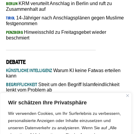
KRM verurteilt Anschlag in Berlin und ruft zu
BERLIN
Zusammenhalt auf
14-Jähriger nach Anschlagsplänen gegen Muslime
TIROL
festgenommen
Hinweisschild zu Freitagsgebet wieder
PENZBERG
beschmiert
DEBATTE
KÜNSTLICHE INTELLIGENZ
Warum KI keine Fatwas erteilen
kann
BEGRIFFLICHKEIT
Streit um den Begriff Islamfeindlichkeit
lenkt vom Problem ab
MARŠ MIRA
„In Bosnien endet der Weg, doch die
Wir schätzen Ihre Privatsphäre
Verantwortung bleibt“
ISLAMISCHE FAKULTÄT IN MÜNSTER
Eine kritische Schwelle für
Wir verwenden Cookies, um Ihr Surferlebnis zu verbessern,
die deutsche Religionspolitik
personalisierte Anzeigen oder Inhalte einzusetzen und
GASTBEITRAG
Warum die muslimische Welt eine neue
unseren Datenverkehr zu analysieren. Wenn Sie auf „Alle
Soziologie braucht