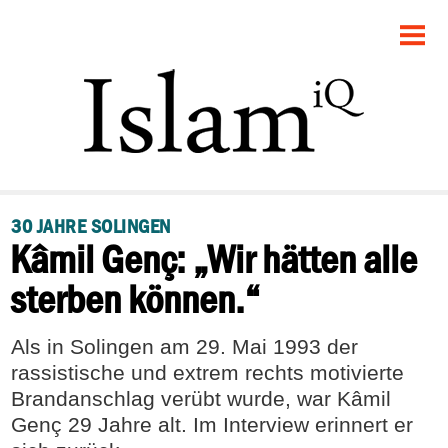
STARTSEITE
POLITIK
DEBATTE
GESELLSCHAFT
30 JAHRE SOLINGEN
Kâmil Genç: „Wir hätten alle
PANORAMA
sterben können.“
RECHT
Als in Solingen am 29. Mai 1993 der
FEUILLETON
rassistische und extrem rechts motivierte
Brandanschlag verübt wurde, war Kâmil
Genç 29 Jahre alt. Im Interview erinnert er