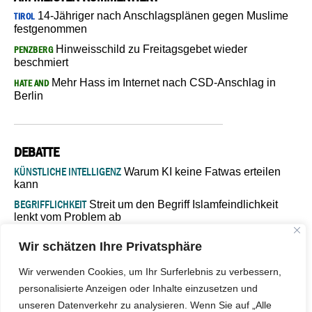
14-Jähriger nach Anschlagsplänen gegen Muslime
TIROL
festgenommen
Hinweisschild zu Freitagsgebet wieder
PENZBERG
beschmiert
Mehr Hass im Internet nach CSD-Anschlag in
HATE AND
Berlin
DEBATTE
KÜNSTLICHE INTELLIGENZ
Warum KI keine Fatwas erteilen
kann
BEGRIFFLICHKEIT
Streit um den Begriff Islamfeindlichkeit
lenkt vom Problem ab
MARŠ MIRA
„In Bosnien endet der Weg, doch die
Wir schätzen Ihre Privatsphäre
Verantwortung bleibt“
ISLAMISCHE FAKULTÄT IN MÜNSTER
Eine kritische Schwelle für
Wir verwenden Cookies, um Ihr Surferlebnis zu verbessern,
die deutsche Religionspolitik
personalisierte Anzeigen oder Inhalte einzusetzen und
GASTBEITRAG
Warum die muslimische Welt eine neue
unseren Datenverkehr zu analysieren. Wenn Sie auf „Alle