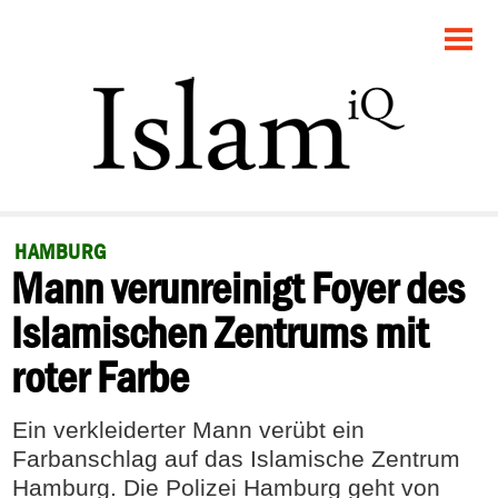
STARTSEITE
POLITIK
GESELLSCHAFT
PANORAMA
HAMBURG
Mann verunreinigt Foyer des
RECHT
Islamischen Zentrums mit
FEUILLETON
roter Farbe
DEBATTE
Ein verkleiderter Mann verübt ein
Farbanschlag auf das Islamische Zentrum
Hamburg. Die Polizei Hamburg geht von