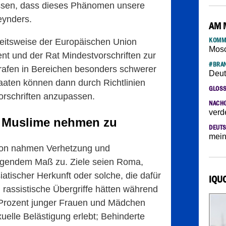
assen, dass dieses Phänomen unsere
eynders.
AM 
KOMM
eitsweise der Europäischen Union
Mosc
t und der Rat Mindestvorschriften zur
#BRAN
trafen in Bereichen besonders schwerer
Deut
staaten können dann durch Richtlinien
GLOS
orschriften anzupassen.
NACH
verd
 Muslime nehmen zu
DEUTS
mein
on nahmen Verhetzung und
egendem Maß zu. Ziele seien Roma,
tischer Herkunft oder solche, die dafür
IQU
rassistische Übergriffe hätten während
rozent junger Frauen und Mädchen
uelle Belästigung erlebt; Behinderte