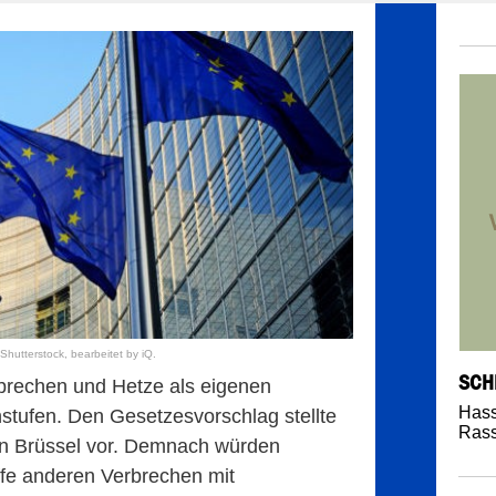
Shutterstock, bearbeitet by iQ.
SCH
brechen und Hetze als eigenen
Hass
nstufen. Den Gesetzesvorschlag stellte
Ras
n Brüssel vor. Demnach würden
iffe anderen Verbrechen mit