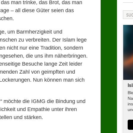
das man trinke, das Brot, das man
age – all diese Güter seien das
schen.
e, um Barmherzigkeit und
nschen zu verbreiten. Der Islam lege
n nicht nur eine Tradition, sondern
angesehen, die uns ihm näherbringen.
seitige Besuche lange Zeit leider
ehmenden Zahl von geimpften und
Lockerungen. Nun können man sich
Is
Bl
Na
he“ möchte die IGMG die Bindung und
in
chkeit und Empathie unter ihren
un
ellen und stärken.