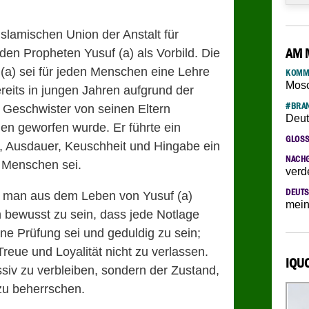
Islamischen Union der Anstalt für
AM 
 den Propheten Yusuf (a) als Vorbild. Die
(a) sei für jeden Menschen eine Lehre
KOMM
Mosc
reits in jungen Jahren aufgrund der
#BRAN
 Geschwister von ‎seinen Eltern
Deut
en ‎geworfen wurde. Er führte ein
GLOS
d, Ausdauer, Keuschheit und Hingabe ein
NACH
 Menschen sei.‎
verd
DEUTS
e man aus dem ‎Leben von Yusuf (a)
mein
 ‎bewusst zu sein, dass jede Notlage
ne Prüfung sei und geduldig zu ‎sein;
eue und ‎Loyalität nicht zu verlassen.
IQU
siv zu ‎verbleiben, sondern der Zustand,
zu beherrschen.