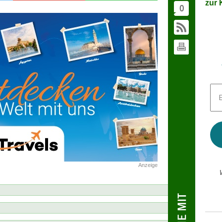
zur K
0
E-
Mai
Adr
*
Anzeige