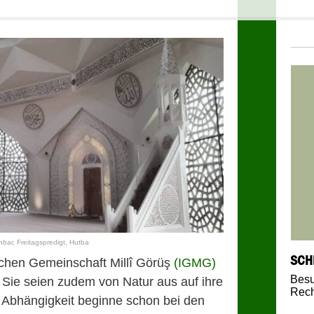
nbar, Freitagspredigt, Hutba
SCH
ischen Gemeinschaft Millî Görüş
(IGMG)
Bes
 Sie seien zudem von Natur aus auf ihre
Rech
Abhängigkeit beginne schon bei den