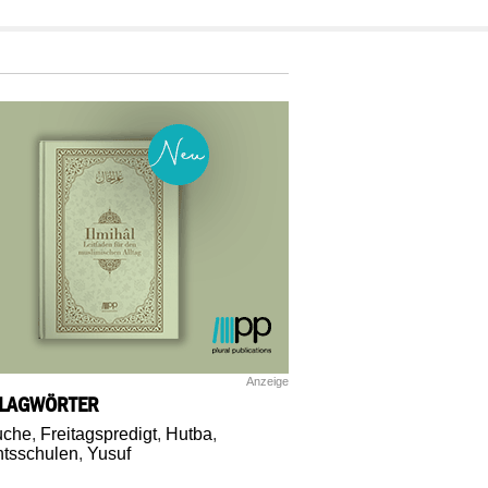
Anzeige
LAGWÖRTER
uche
,
Freitagspredigt
,
Hutba
,
tsschulen
,
Yusuf