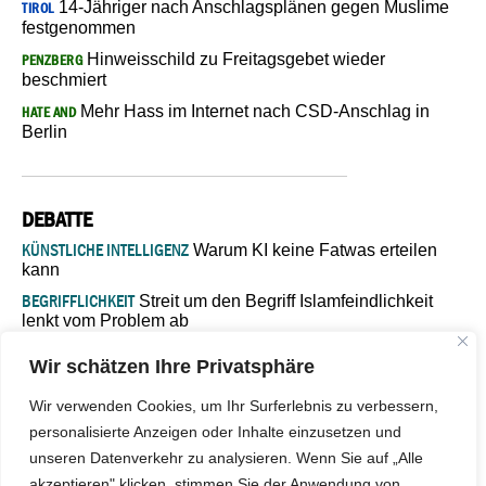
14-Jähriger nach Anschlagsplänen gegen Muslime
TIROL
festgenommen
Hinweisschild zu Freitagsgebet wieder
PENZBERG
beschmiert
Mehr Hass im Internet nach CSD-Anschlag in
HATE AND
Berlin
DEBATTE
KÜNSTLICHE INTELLIGENZ
Warum KI keine Fatwas erteilen
kann
BEGRIFFLICHKEIT
Streit um den Begriff Islamfeindlichkeit
lenkt vom Problem ab
MARŠ MIRA
„In Bosnien endet der Weg, doch die
Wir schätzen Ihre Privatsphäre
Verantwortung bleibt“
ISLAMISCHE FAKULTÄT IN MÜNSTER
Eine kritische Schwelle für
Wir verwenden Cookies, um Ihr Surferlebnis zu verbessern,
die deutsche Religionspolitik
personalisierte Anzeigen oder Inhalte einzusetzen und
GASTBEITRAG
Warum die muslimische Welt eine neue
unseren Datenverkehr zu analysieren. Wenn Sie auf „Alle
Soziologie braucht
akzeptieren" klicken, stimmen Sie der Anwendung von