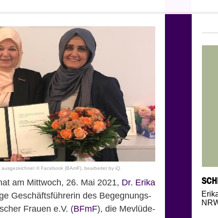
 ausgezeichnet © Facebook (BAmF), bearbeitet by iQ.
SCH
 hat am Mittwoch, 26. Mai 2021,
Dr. Erika
Erik
rige Geschäftsführerin des Begegnungs-
NR
scher Frauen e.V. (
BFmF
), die Mevlüde-