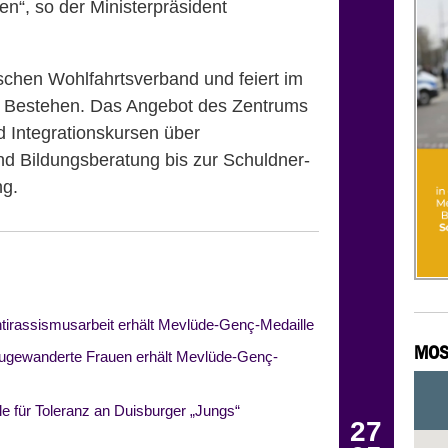
en“, so der Ministerpräsident
ischen Wohlfahrtsverband und feiert im
s Bestehen. Das Angebot des Zentrums
d Integrationskursen über
d Bildungsberatung bis zur Schuldner-
ng.
ntirassismusarbeit erhält Mevlüde-Genç-Medaille
MOS
 zugewanderte Frauen erhält Mevlüde-Genç-
 für Toleranz an Duisburger „Jungs“
27