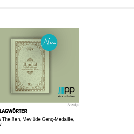
Anzeige
LAGWÖRTER
a Theißen
,
Mevlüde Genç-Medaille
,
W