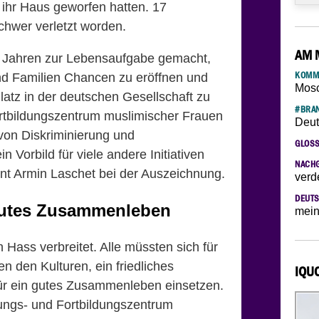
 ihr Haus geworfen hatten. 17
chwer verletzt worden.
AM 
25 Jahren zur Lebensaufgabe gemacht,
KOMM
nd Familien Chancen zu eröffnen und
Mosc
Platz in der deutschen Gesellschaft zu
#BRAN
rtbildungszentrum muslimischer Frauen
Deut
 von Diskriminierung und
GLOS
n Vorbild für viele andere Initiativen
NACH
ent Armin Laschet bei der Auszeichnung.
verd
DEUTS
gutes Zusammenleben
mein
 Hass verbreitet. Alle müssten sich für
 den Kulturen, ein friedliches
IQU
für ein gutes Zusammenleben einsetzen.
ungs- und Fortbildungszentrum