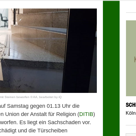
mit Steinen beworfen © AA, bearbeitet by iQ
SCH
auf Samstag gegen 01.13 Uhr die
Köln
 Union der Anstalt für Religion (
DITIB
)
eworfen. Es liegt ein Sachschaden vor.
hädigt und die Türscheiben