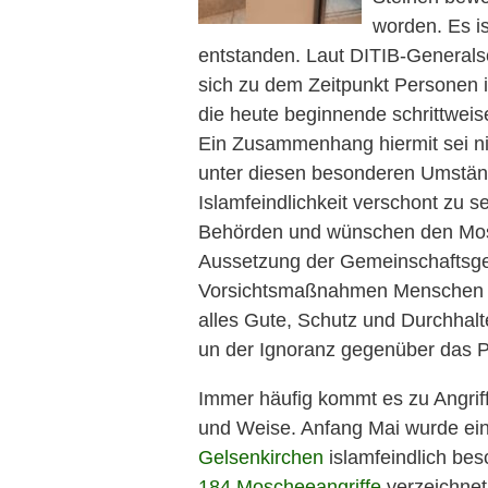
worden. Es i
entstanden. Laut DITIB-General
sich zu dem Zeitpunkt Personen 
die heute beginnende schrittweis
Ein Zusammenhang hiermit sei n
unter diesen besonderen Umstän
Islamfeindlichkeit verschont zu s
Behörden und wünschen den Mosc
Aussetzung der Gemeinschaftsge
Vorsichtsmaßnahmen Menschen
alles Gute, Schutz und Durchhal
un der Ignoranz gegenüber das Pr
Immer häufig kommt es zu Angrif
und Weise. Anfang Mai wurde ei
Gelsenkirchen
islamfeindlich bes
184 Moscheeangriffe
verzeichnet