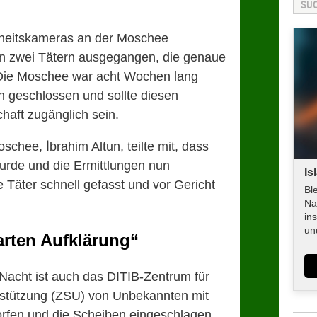
rheitskameras an der Moschee
 zwei Tätern ausgegangen, die genaue
. Die Moschee war acht Wochen lang
geschlossen und sollte diesen
haft zugänglich sein.
chee, İbrahim Altun, teilte mit, dass
 wurde und die Ermittlungen nun
Is
 Täter schnell gefasst und vor Gericht
Bl
Na
in
un
arten Aufklärung“
 Nacht ist auch das DITIB-Zentrum für
rstützung (ZSU) von Unbekannten mit
rfen und die Scheiben eingeschlagen