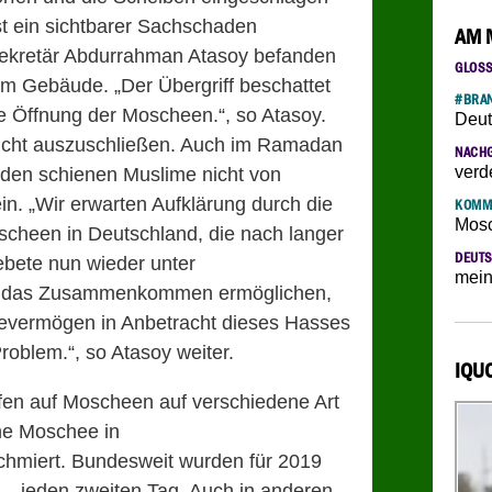
st ein sichtbarer Sachschaden
AM 
sekretär Abdurrahman Atasoy befanden
GLOS
im Gebäude. „Der Übergriff beschattet
#BRAN
e Öffnung der Moscheen.“, so Atasoy.
Deut
icht auszuschließen. Auch im Ramadan
NACH
verd
den schienen Muslime nicht von
ein. „Wir erwarten Aufklärung durch die
KOMM
Mosc
heen in Deutschland, die nach langer
DEUTS
bete nun wieder unter
mein
 das Zusammenkommen ermöglichen,
tevermögen in Anbetracht dieses Hasses
oblem.“, so Atasoy weiter.
IQU
fen auf Moscheen auf verschiedene Art
ne Moschee in
chmiert. Bundesweit wurden für 2019
 – jeden zweiten Tag. Auch in anderen