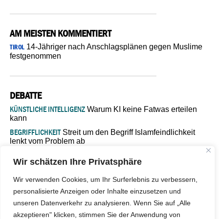
AM MEISTEN KOMMENTIERT
14-Jähriger nach Anschlagsplänen gegen Muslime
TIROL
festgenommen
DEBATTE
KÜNSTLICHE INTELLIGENZ
Warum KI keine Fatwas erteilen
kann
BEGRIFFLICHKEIT
Streit um den Begriff Islamfeindlichkeit
lenkt vom Problem ab
MARŠ MIRA
„In Bosnien endet der Weg, doch die
Wir schätzen Ihre Privatsphäre
Verantwortung bleibt“
ISLAMISCHE FAKULTÄT IN MÜNSTER
Eine kritische Schwelle für
Wir verwenden Cookies, um Ihr Surferlebnis zu verbessern,
die deutsche Religionspolitik
personalisierte Anzeigen oder Inhalte einzusetzen und
GASTBEITRAG
Warum die muslimische Welt eine neue
unseren Datenverkehr zu analysieren. Wenn Sie auf „Alle
Soziologie braucht
akzeptieren" klicken, stimmen Sie der Anwendung von