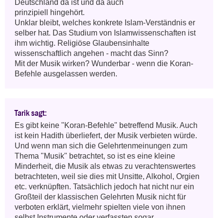
Deutschland da ist und da auch 

prinzipiell hingehört. 

Unklar bleibt, welches konkrete Islam-Verständnis er 
selber hat. Das Studium von Islamwissenschaften ist 
ihm wichtig. Religiöse Glaubensinhalte 
wissenschaftlich angehen - macht das Sinn? 

Mit der Musik wirken? Wunderbar - wenn die Koran-
Befehle ausgelassen werden.
Tarik sagt:
Es gibt keine "Koran-Befehle" betreffend Musik. Auch 
ist kein Hadith überliefert, der Musik verbieten würde. 
Und wenn man sich die Gelehrtenmeinungen zum 
Thema "Musik" betrachtet, so ist es eine kleine 
Minderheit, die Musik als etwas zu verachtenswertes 
betrachteten, weil sie dies mit Unsitte, Alkohol, Orgien 
etc. verknüpften. Tatsächlich jedoch hat nicht nur ein 
Großteil der klassischen Gelehrten Musik nicht für 
verboten erklärt, vielmehr spielten viele von ihnen 
selbst Instrumente oder verfassten sogar 