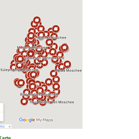
arte...