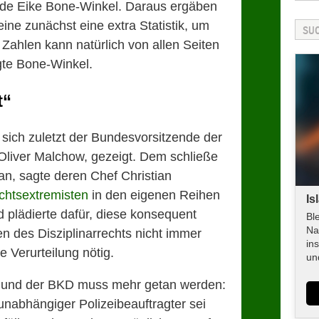
de Eike Bone-Winkel. Daraus ergäben
ine zunächst eine extra Statistik, um
n Zahlen kann natürlich von allen Seiten
gte Bone-Winkel.
t“
 sich zuletzt der Bundesvorsitzende der
Oliver Malchow, gezeigt. Dem schließe
n, sagte deren Chef Christian
chtsextremisten
in den eigenen Reihen
Is
nd plädierte dafür, diese konsequent
Bl
Na
 des Disziplinarrechts nicht immer
in
e Verurteilung nötig.
un
 und der BKD muss mehr getan werden:
unabhängiger Polizeibeauftragter sei