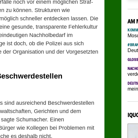
rfälle noch vor einem möglichen Straf-
en zu können. Strukturen wie
omöglich schneller entdecken lassen. Die
AM 
 eine gesunde, transparente Fehlerkultur
KOMM
 eindeutigen Nachholbedarf im
Mosc
 ist doch, ob die Polizei aus sich
#BRAN
Deut
e der Organisation und der Vorgesetzten
GLOS
NACH
verd
Beschwerdestellen
DEUTS
mein
s sind ausreichend Beschwerdestellen
waltschaften, Gerichten und dem
IQU
, sagte Schumacher. Einen
 Bürger wie Kollegen bei Problemen mit
che es deshalb nicht.