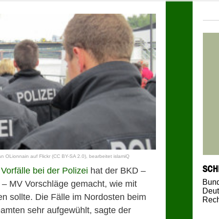
n OLionnain
auf
Flickr
(CC BY-SA 2.0)
, bearbeitet islamiQ
SCH
Vorfälle bei der Polizei
hat der BKD –
Bund
 – MV Vorschläge gemacht, wie mit
Deut
sollte. Die Fälle im Nordosten beim
Rech
amten sehr aufgewühlt, sagte der