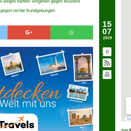
izei wegen hartem Vorgehen gegen Muslime
 gegen rechte Kundgebungen
15
07
2019
0
zur K