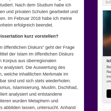
 studiert. Nach dem Studium habe ich
chen und privaten Schulen gearbeitet und
en. Im Februar 2018 habe ich meine
nheim erfolgreich beendet.
issertation kurz vorstellen?
m öffentlichen Diskurs“ geht der Frage
ttel der Islam im öffentlichen Diskurs
ein Korpus aus überregionalen
Is
tiv analysiert. Die Auswertung des
Bl
Na
n, welche inhaltlichen Merkmale im
in
bar sind und sich stets wiederholen.
un
ismus, Islamisierung, Muslim, Dschihad,
liert analysiert und entstandene
eiteren wurden Metaphern und
rs abbilden lassen, untersucht. Anhand