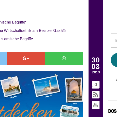
ische Begriffe“
he Wirtschaftsethik am Beispiel Gazâlîs
E-
slamische Begriffe
Mai
Adr
*
30
03
2019
0
DOS