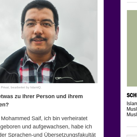
rivat, bearbeitet by IslamiQ.
SCH
etwas zu Ihrer Person und ihrem
Isla
en?
Musl
Musl
Mohammed Saif, ich bin verheiratet
n geboren und aufgewachsen, habe ich
der Sprachen-und Übersetzungsfakultät