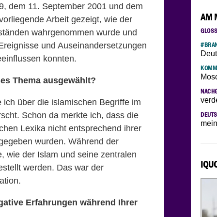
/79, dem 11. September 2001 und dem
AM 
vorliegende Arbeit gezeigt, wie der
GLOS
tabständen wahrgenommen wurde und
e Ereignisse und Auseinandersetzungen
#BRAN
Deut
eeinflussen konnten.
KOMM
Mosc
eses Thema ausgewählt?
NACH
verd
ich über die islamischen Begriffe im
scht. Schon da merkte ich, dass die
DEUTS
mein
schen Lexika nicht entsprechend ihrer
rgegeben wurden. Während der
ge, wie der Islam und seine zentralen
IQU
gestellt werden. Das war der
ation.
egative Erfahrungen während Ihrer