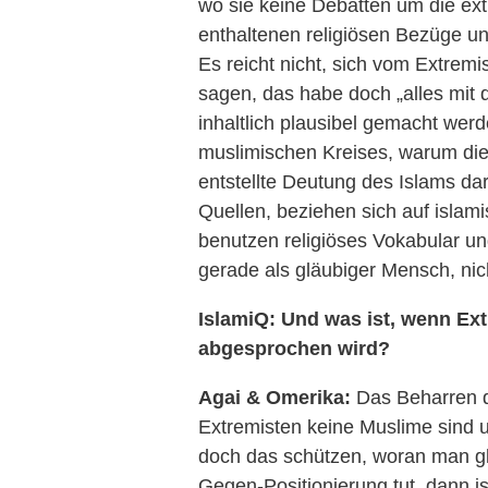
wo sie keine Debatten um die ex
enthaltenen religiösen Bezüge un
Es reicht nicht, sich vom Extrem
sagen, das habe doch „alles mit 
inhaltlich plausibel gemacht wer
muslimischen Kreises, warum die
entstellte Deutung des Islams dars
Quellen, beziehen sich auf islam
benutzen religiöses Vokabular u
gerade als gläubiger Mensch, nic
IslamiQ: Und was ist, wenn Ext
abgesprochen wird?
Agai & Omerika:
Das Beharren d
Extremisten keine Muslime sind us
doch das schützen, woran man g
Gegen-Positionierung tut, dann is