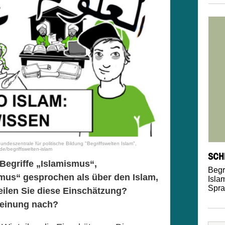
undeszentrale für politische Bildung "Begriffswelten Islam",
e/begriffswelten-islam
SCH
 Begriffe „Islamismus“,
Begr
mus“ gesprochen als über den Islam,
Isla
Spr
eilen Sie diese Einschätzung?
Meinung nach?