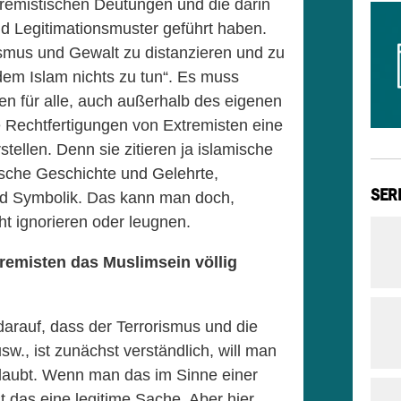
tremistischen Deutungen und die darin
d Legitimationsmuster geführt haben.
ismus und Gewalt zu distanzieren und zu
dem Islam nichts zu tun“. Es muss
den für alle, auch außerhalb des eigenen
 Rechtfertigungen von Extremisten eine
tellen. Denn sie zitieren ja islamische
ische Geschichte und Gelehrte,
SER
nd Symbolik. Das kann man doch,
ht ignorieren oder leugnen.
remisten das Muslimsein völlig
arauf, dass der Terrorismus und die
w., ist zunächst verständlich, will man
laubt. Wenn man das im Sinne einer
t das eine legitime Sache. Aber hier