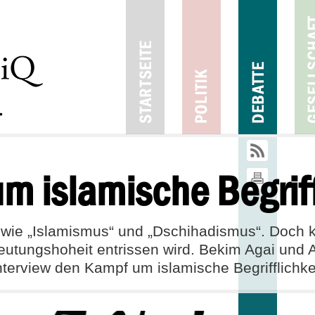
26
03
2017
1
m islamische Begrif
e wie „Islamismus“ und „Dschihadismus“. Doch 
eutungshoheit entrissen wird. Bekim Agai und
nterview den Kampf um islamische Begrifflichke