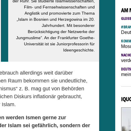
der Ruhr. Sie studierte Islamwissenschaften,
Film- und Fernsehwissenschaften und
AM 
Anglistik und promovierte zum Thema
GLOS
„Islam in Bosnien und Herzegowina im 20.
Jahrhundert. Mit besonderer
#BRAN
Berücksichtigung der Netzwerke der
Deut
Jungmuslime“. An der Frankfurter Goethe-
KOMM
Universität ist sie Juniorprofessorin für
Mosc
Ideengeschichte.
NACH
verd
DEUTS
ebrauch allerdings weit darüber
mein
chen Raum bekommen sie undeutliche,
ismus“ z. B. mag gut von Behörden
lichen Diskurs inflationär gebraucht,
IQU
 Islam.
ten werden Ismen gerne zur
r Islam sei gefährlich, sondern der