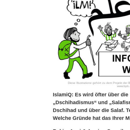
Diese Illustratione gehört zu dem Projekt der B
www.bpb.d
IslamiQ: Es wird öfter über die
„Dschihadismus“ und „Salafis
Dschihad und über die Salaf. T
Welche Gründe hat das Ihrer 