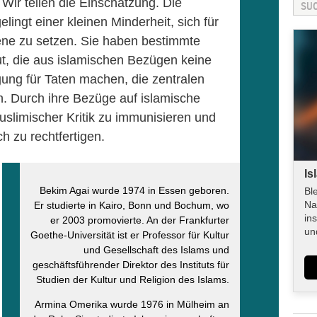
Wir teilen die Einschätzung. Die
lingt einer kleinen Minderheit, sich für
Szene zu setzen. Sie haben bestimmte
aut, die aus islamischen Bezügen keine
gung für Taten machen, die zentralen
. Durch ihre Bezüge auf islamische
uslimischer Kritik zu immunisieren und
h zu rechtfertigen.
Is
Bekim Agai wurde 1974 in Essen geboren.
Bl
Na
Er studierte in Kairo, Bonn und Bochum, wo
in
er 2003 promovierte. An der Frankfurter
un
Goethe-Universität ist er Professor für Kultur
und Gesellschaft des Islams und
geschäftsführender Direktor des Instituts für
Studien der Kultur und Religion des Islams.
Armina Omerika wurde 1976 in Mülheim an