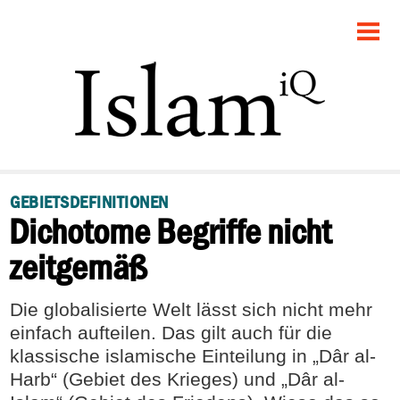
STARTSEITE
POLITIK
DEBATTE
GESELLSCHAFT
GEBIETSDEFINITIONEN
Dichotome Begriffe nicht
PANORAMA
zeitgemäß
RECHT
Die globalisierte Welt lässt sich nicht mehr
FEUILLETON
einfach aufteilen. Das gilt auch für die
klassische islamische Einteilung in „Dâr al-
Harb“ (Gebiet des Krieges) und „Dâr al-