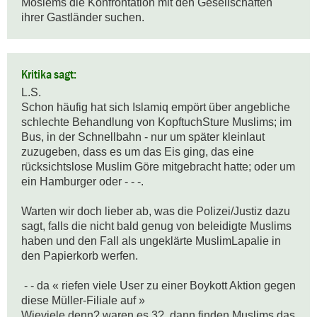
Moslems die Konfrontation mit den Gesellschaften 
ihrer Gastländer suchen.
Kritika sagt:
L.S.

Schon häufig hat sich Islamiq empört über angebliche 
schlechte Behandlung von KopftuchSture Muslims; im 
Bus, in der Schnellbahn - nur um später kleinlaut 
zuzugeben, dass es um das Eis ging, das eine 
rücksichtslose Muslim Göre mitgebracht hatte; oder um 
ein Hamburger oder - - -.

Warten wir doch lieber ab, was die Polizei/Justiz dazu 
sagt, falls die nicht bald genug von beleidigte Muslims 
haben und den Fall als ungeklärte MuslimLapalie in 
den Papierkorb werfen.

 - - da « riefen viele User zu einer Boykott Aktion gegen 
diese Müller-Filiale auf »

Wieviele denn? waren es 3?  dann finden Muslims das 