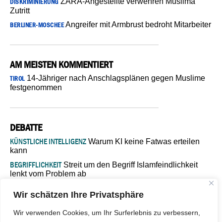
ZARA-Angestellte verwehren Muslima
DISKRIMINIERUNG
Zutritt
Angreifer mit Armbrust bedroht Mitarbeiter
BERLINER-MOSCHEE
AM MEISTEN KOMMENTIERT
14-Jähriger nach Anschlagsplänen gegen Muslime
TIROL
festgenommen
DEBATTE
KÜNSTLICHE INTELLIGENZ
Warum KI keine Fatwas erteilen
kann
BEGRIFFLICHKEIT
Streit um den Begriff Islamfeindlichkeit
lenkt vom Problem ab
MARŠ MIRA
„In Bosnien endet der Weg, doch die
Wir schätzen Ihre Privatsphäre
Verantwortung bleibt“
ISLAMISCHE FAKULTÄT IN MÜNSTER
Eine kritische Schwelle für
Wir verwenden Cookies, um Ihr Surferlebnis zu verbessern,
die deutsche Religionspolitik