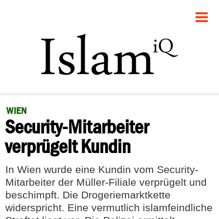
STARTSEITE
POLITIK
GESELLSCHAFT
PANORAMA
WIEN
Security-Mitarbeiter
RECHT
verprügelt Kundin
FEUILLETON
In Wien wurde eine Kundin vom Security-
DEBATTE
Mitarbeiter der Müller-Filiale verprügelt und
beschimpft. Die Drogeriemarktkette
widerspricht. Eine vermutlich islamfeindliche