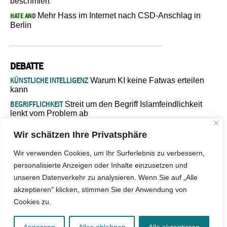
beschmiert
Mehr Hass im Internet nach CSD-Anschlag in
HATE AND
Berlin
DEBATTE
KÜNSTLICHE INTELLIGENZ
Warum KI keine Fatwas erteilen
kann
BEGRIFFLICHKEIT
Streit um den Begriff Islamfeindlichkeit
lenkt vom Problem ab
MARŠ MIRA
„In Bosnien endet der Weg, doch die
Wir schätzen Ihre Privatsphäre
Verantwortung bleibt“
ISLAMISCHE FAKULTÄT IN MÜNSTER
Eine kritische Schwelle für
Wir verwenden Cookies, um Ihr Surferlebnis zu verbessern,
die deutsche Religionspolitik
personalisierte Anzeigen oder Inhalte einzusetzen und
GASTBEITRAG
Warum die muslimische Welt eine neue
unseren Datenverkehr zu analysieren. Wenn Sie auf „Alle
Soziologie braucht
akzeptieren" klicken, stimmen Sie der Anwendung von
Cookies zu.
© 2026 - IslamiQ. Alle Rechte vorbehalten.