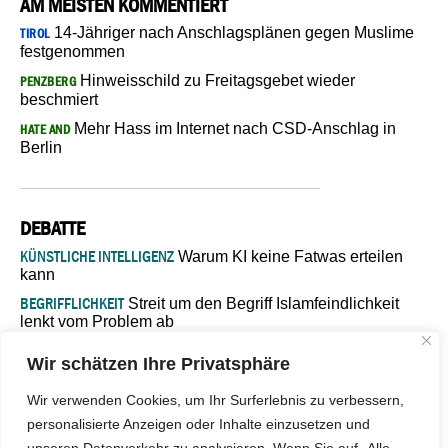
AM MEISTEN KOMMENTIERT
14-Jähriger nach Anschlagsplänen gegen Muslime
TIROL
festgenommen
Hinweisschild zu Freitagsgebet wieder
PENZBERG
beschmiert
Mehr Hass im Internet nach CSD-Anschlag in
HATE AND
Berlin
DEBATTE
KÜNSTLICHE INTELLIGENZ
Warum KI keine Fatwas erteilen
kann
BEGRIFFLICHKEIT
Streit um den Begriff Islamfeindlichkeit
lenkt vom Problem ab
MARŠ MIRA
„In Bosnien endet der Weg, doch die
Wir schätzen Ihre Privatsphäre
Verantwortung bleibt“
ISLAMISCHE FAKULTÄT IN MÜNSTER
Eine kritische Schwelle für
Wir verwenden Cookies, um Ihr Surferlebnis zu verbessern,
die deutsche Religionspolitik
personalisierte Anzeigen oder Inhalte einzusetzen und
GASTBEITRAG
Warum die muslimische Welt eine neue