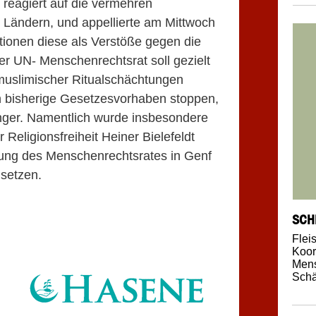
reagiert auf die vermehren
 Ländern, und appellierte am Mittwoch
tionen diese als Verstöße gegen die
 Der UN- Menschenrechtsrat soll gezielt
muslimischer Ritualschächtungen
n bisherige Gesetzesvorhaben stoppen,
inger. Namentlich wurde insbesondere
 Religionsfreiheit Heiner Bielefeldt
agung des Menschenrechtsrates in Genf
setzen.
SCH
Flei
Koor
Mens
Schä