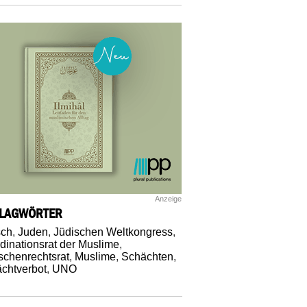
Anzeige
LAGWÖRTER
sch
,
Juden
,
Jüdischen Weltkongress
,
dinationsrat der Muslime
,
chenrechtsrat
,
Muslime
,
Schächten
,
chtverbot
,
UNO