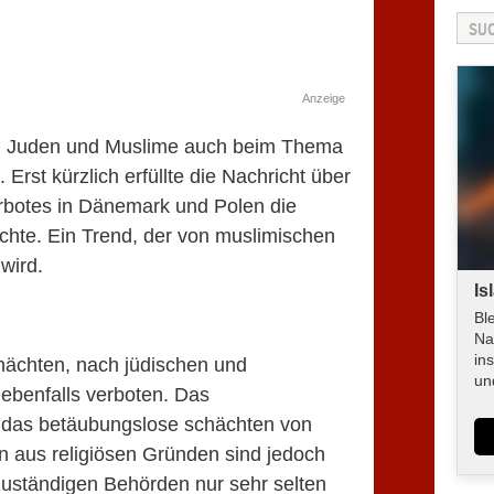
Anzeige
en Juden und Muslime auch beim Thema
Erst kürzlich erfüllte die Nachricht über
rbotes in Dänemark und Polen die
chte. Ein Trend, der von muslimischen
 wird.
Is
Bl
Na
in
chächten, nach jüdischen und
un
ebenfalls verboten. Das
t das betäubungslose schächten von
aus religiösen Gründen sind jedoch
 zuständigen Behörden nur sehr selten