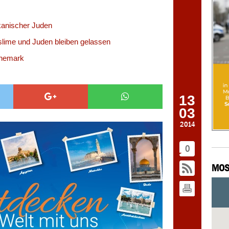
anischer Juden
lime und Juden bleiben gelassen
änemark
13
03
2014
0
MOS