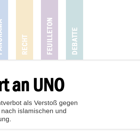
rt an UNO
htverbot als Verstoß gegen
en nach islamischen und
ung.