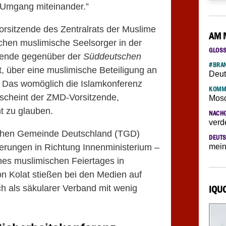
n Umgang miteinander.”
Vorsitzende des Zentralrats der Muslime
AM 
hen muslimische Seelsorger in der
GLOS
zende gegenüber der
Süddeutschen
#BRAN
t, über eine muslimische Beteiligung an
Deut
. Das womöglich die Islamkonferenz
KOMM
 scheint der ZMD-Vorsitzende,
Mosc
t zu glauben.
NACH
verd
schen Gemeinde Deutschland (TGD)
DEUTS
derungen in Richtung Innenministerium –
mein
nes muslimischen Feiertages in
n Kolat stießen bei den Medien auf
ch als säkularer Verband mit wenig
IQU