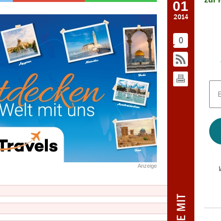
01
2014
0
E-
Mai
Adr
*
Anzeige