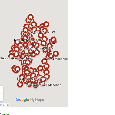
arte...