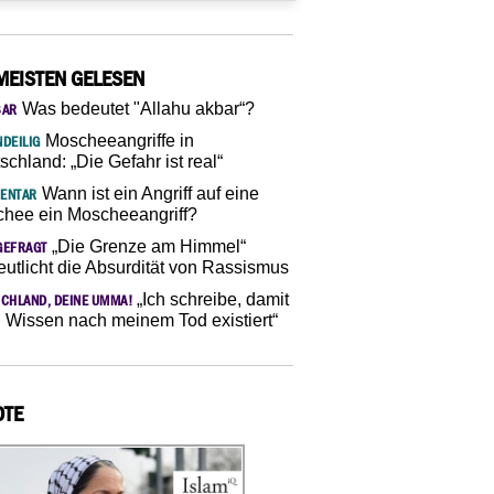
MEISTEN GELESEN
Was bedeutet "Allahu akbar“?
SAR
Moscheeangriffe in
DEILIG
schland: „Die Gefahr ist real“
Wann ist ein Angriff auf eine
ENTAR
hee ein Moscheeangriff?
„Die Grenze am Himmel“
GEFRAGT
eutlicht die Absurdität von Rassismus
„Ich schreibe, damit
CHLAND, DEINE UMMA!
 Wissen nach meinem Tod existiert“
OTE