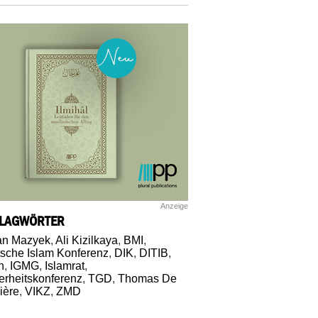
Anzeige
LAGWÖRTER
an Mazyek
,
Ali Kizilkaya
,
BMI
,
sche Islam Konferenz
,
DIK
,
DITIB
,
n
,
IGMG
,
Islamrat
,
erheitskonferenz
,
TGD
,
Thomas De
ière
,
VIKZ
,
ZMD