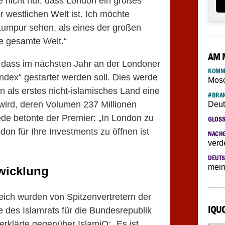
e nicht nur, dass London ein großes
r westlichen Welt ist. Ich möchte
umpur sehen, als eines der großen
ie gesamte Welt.“
AM 
, dass im nächsten Jahr an der Londoner
KOMM
ndex“ gestartet werden soll. Dies werde
Mosc
 als erstes nicht-islamisches Land eine
#BRAN
wird, deren Volumen 237 Millionen
Deut
de betonte der Premier: „In London zu
GLOS
ndon für Ihre Investments zu öffnen ist
NACH
verd
DEUTS
mein
wicklung
eich wurden von Spitzenvertretern der
IQU
 des Islamrats für die Bundesrepublik
 erklärte gegenüber IslamiQ: „Es ist