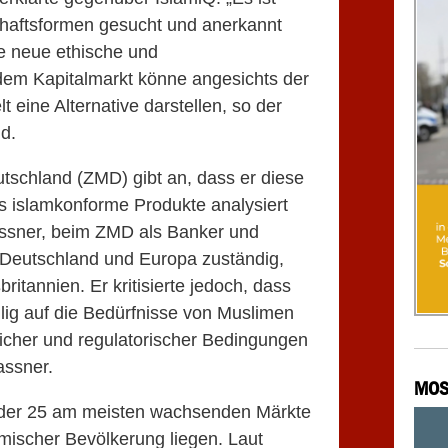
schaftsformen gesucht und anerkannt
ne neue ethische und
dem Kapitalmarkt könne angesichts der
t eine Alternative darstellen, so der
d.
utschland (ZMD) gibt an, dass er diese
es islamkonforme Produkte analysiert
Gassner, beim ZMD als Banker und
 Deutschland und Europa zuständig,
ritannien. Er kritisierte jedoch, dass
lig auf die Bedürfnisse von Muslimen
rlicher und regulatorischer Bedingungen
assner.
MOS
% der 25 am meisten wachsenden Märkte
imischer Bevölkerung liegen. Laut