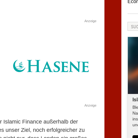
Eco
Anzeige
Is
Anzeige
Bl
Na
in
r Islamic Finance außerhalb der
un
es unser Ziel, noch erfolgreicher zu