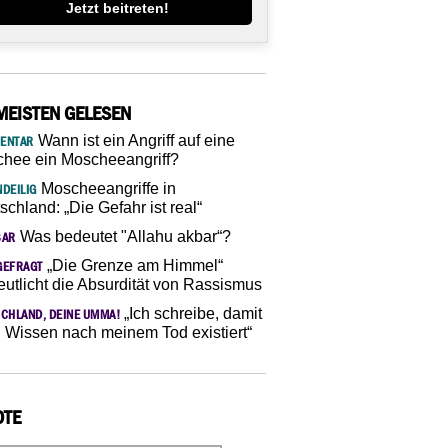
Jetzt beitreten!
MEISTEN GELESEN
Wann ist ein Angriff auf eine
ENTAR
hee ein Moscheeangriff?
Moscheeangriffe in
DEILIG
schland: „Die Gefahr ist real“
Was bedeutet "Allahu akbar“?
SAR
„Die Grenze am Himmel“
GEFRAGT
eutlicht die Absurdität von Rassismus
„Ich schreibe, damit
CHLAND, DEINE UMMA!
 Wissen nach meinem Tod existiert“
OTE