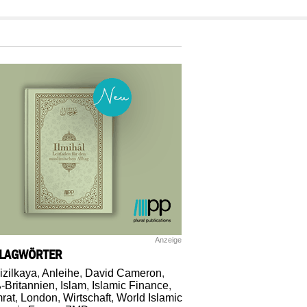
Anzeige
LAGWÖRTER
izilkaya
,
Anleihe
,
David Cameron
,
-Britannien
,
Islam
,
Islamic Finance
,
mrat
,
London
,
Wirtschaft
,
World Islamic