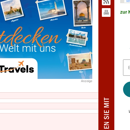
zur K
E-
Mai
Adr
*
Anzeige