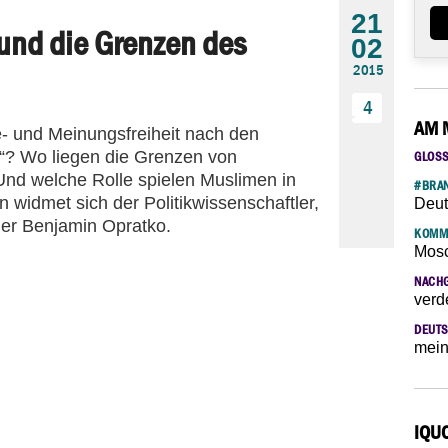
21
und die Grenzen des
02
2015
4
AM 
- und Meinungsfreiheit nach den
“? Wo liegen die Grenzen von
GLOS
Und welche Rolle spielen Muslimen in
#BRAN
 widmet sich der Politikwissenschaftler,
Deut
er Benjamin Opratko.
KOMM
Mosc
NACH
verd
DEUTS
mein
IQU