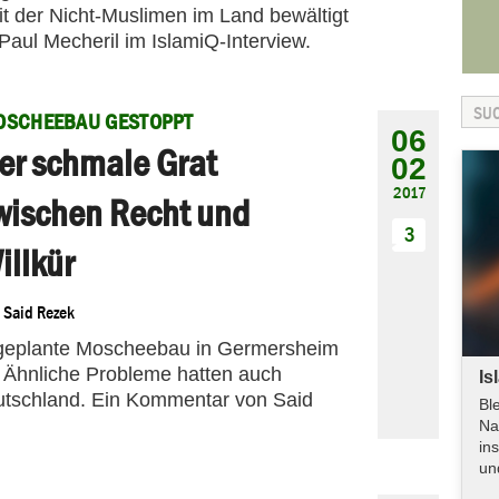
t der Nicht-Muslimen im Land bewältigt
 Paul Mecheril im IslamiQ-Interview.
OSCHEEBAU GESTOPPT
06
er schmale Grat
02
2017
wischen Recht und
3
illkür
n
Said Rezek
geplante Moscheebau in Germersheim
. Ähnliche Probleme hatten auch
Is
eutschland. Ein Kommentar von Said
Bl
Na
in
un