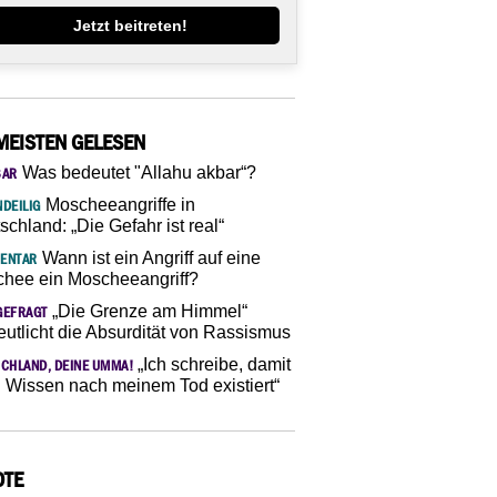
Jetzt beitreten!
MEISTEN GELESEN
Was bedeutet "Allahu akbar“?
SAR
Moscheeangriffe in
DEILIG
schland: „Die Gefahr ist real“
Wann ist ein Angriff auf eine
ENTAR
hee ein Moscheeangriff?
„Die Grenze am Himmel“
GEFRAGT
eutlicht die Absurdität von Rassismus
„Ich schreibe, damit
CHLAND, DEINE UMMA!
 Wissen nach meinem Tod existiert“
OTE