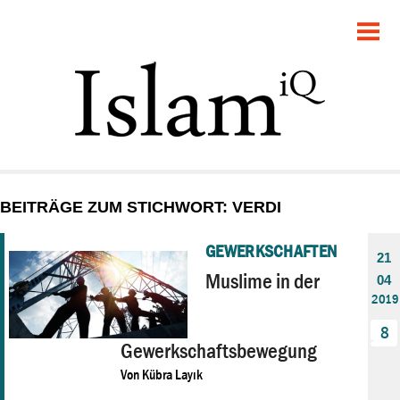
POLITIK
GESELLSCHAFT
STARTSEITE
FEUILLETON
BEITRÄGE ZUM STICHWORT: VERDI
RECHT
GEWERKSCHAFTEN
21
DEBATTE
Muslime in der
04
2019
PANORAMA
8
Gewerkschaftsbewegung
Von
Kübra Layık