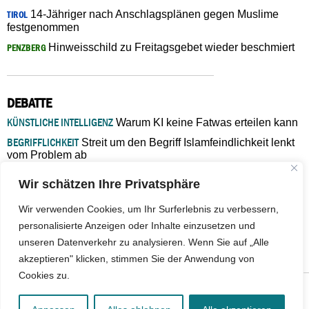
14-Jähriger nach Anschlagsplänen gegen Muslime
TIROL
festgenommen
Hinweisschild zu Freitagsgebet wieder beschmiert
PENZBERG
DEBATTE
KÜNSTLICHE INTELLIGENZ
Warum KI keine Fatwas erteilen kann
BEGRIFFLICHKEIT
Streit um den Begriff Islamfeindlichkeit lenkt
vom Problem ab
MARŠ MIRA
„In Bosnien endet der Weg, doch die
Wir schätzen Ihre Privatsphäre
Verantwortung bleibt“
ISLAMISCHE FAKULTÄT IN MÜNSTER
Eine kritische Schwelle für
Wir verwenden Cookies, um Ihr Surferlebnis zu verbessern,
die deutsche Religionspolitik
personalisierte Anzeigen oder Inhalte einzusetzen und
GASTBEITRAG
Warum die muslimische Welt eine neue
unseren Datenverkehr zu analysieren. Wenn Sie auf „Alle
Soziologie braucht
akzeptieren" klicken, stimmen Sie der Anwendung von
Cookies zu.
© 2026 - IslamiQ. Alle Rechte vorbehalten.