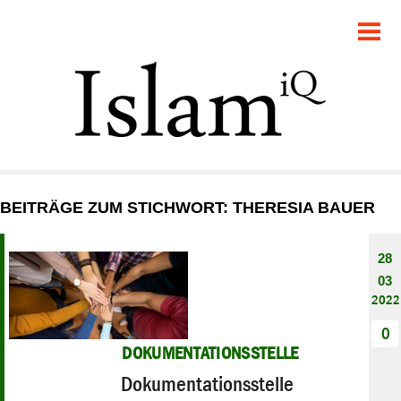
POLITIK
GESELLSCHAFT
STARTSEITE
FEUILLETON
BEITRÄGE ZUM STICHWORT: THERESIA BAUER
RECHT
28
DEBATTE
03
2022
PANORAMA
0
DOKUMENTATIONSSTELLE
Dokumentationsstelle