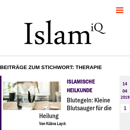
POLITIK
GESELLSCHAFT
STARTSEITE
FEUILLETON
BEITRÄGE ZUM STICHWORT: THERAPIE
RECHT
ISLAMISCHE
14
DEBATTE
HEILKUNDE
04
2019
Blutegeln: Kleine
PANORAMA
Blutsauger für die
1
Heilung
Von
Kübra Layık