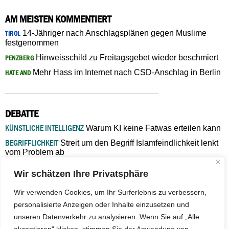
AM MEISTEN KOMMENTIERT
14-Jähriger nach Anschlagsplänen gegen Muslime
TIROL
festgenommen
Hinweisschild zu Freitagsgebet wieder beschmiert
PENZBERG
Mehr Hass im Internet nach CSD-Anschlag in Berlin
HATE AND
DEBATTE
KÜNSTLICHE INTELLIGENZ
Warum KI keine Fatwas erteilen kann
BEGRIFFLICHKEIT
Streit um den Begriff Islamfeindlichkeit lenkt
vom Problem ab
MARŠ MIRA
„In Bosnien endet der Weg, doch die
Wir schätzen Ihre Privatsphäre
Verantwortung bleibt“
ISLAMISCHE FAKULTÄT IN MÜNSTER
Eine kritische Schwelle für
Wir verwenden Cookies, um Ihr Surferlebnis zu verbessern,
die deutsche Religionspolitik
personalisierte Anzeigen oder Inhalte einzusetzen und
GASTBEITRAG
Warum die muslimische Welt eine neue
unseren Datenverkehr zu analysieren. Wenn Sie auf „Alle
Soziologie braucht