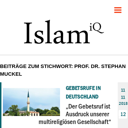
POLITIK
GESELLSCHAFT
STARTSEITE
FEUILLETON
BEITRÄGE ZUM STICHWORT: PROF. DR. STEPHAN
RECHT
MUCKEL
DEBATTE
GEBETSRUFE IN
11
DEUTSCHLAND
11
PANORAMA
2018
„Der Gebetsruf ist
Ausdruck unserer
12
multireligiösen Gesellschaft“