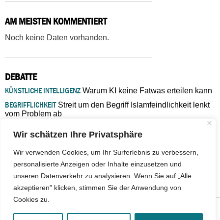
AM MEISTEN KOMMENTIERT
Noch keine Daten vorhanden.
DEBATTE
KÜNSTLICHE INTELLIGENZ
Warum KI keine Fatwas erteilen kann
BEGRIFFLICHKEIT
Streit um den Begriff Islamfeindlichkeit lenkt
vom Problem ab
MARŠ MIRA
„In Bosnien endet der Weg, doch die
Wir schätzen Ihre Privatsphäre
Verantwortung bleibt“
ISLAMISCHE FAKULTÄT IN MÜNSTER
Eine kritische Schwelle für
Wir verwenden Cookies, um Ihr Surferlebnis zu verbessern,
die deutsche Religionspolitik
personalisierte Anzeigen oder Inhalte einzusetzen und
GASTBEITRAG
Warum die muslimische Welt eine neue
unseren Datenverkehr zu analysieren. Wenn Sie auf „Alle
Soziologie braucht
akzeptieren" klicken, stimmen Sie der Anwendung von
Cookies zu.
© 2026 - IslamiQ. Alle Rechte vorbehalten.