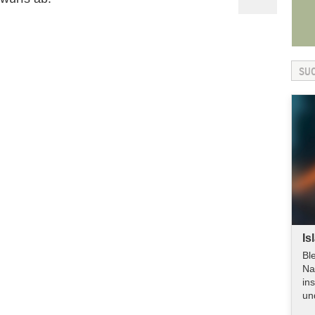
Is
Bl
Na
in
un