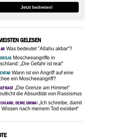
Jetzt beitreten!
MEISTEN GELESEN
Was bedeutet "Allahu akbar“?
SAR
Moscheeangriffe in
DEILIG
schland: „Die Gefahr ist real“
Wann ist ein Angriff auf eine
ENTAR
hee ein Moscheeangriff?
„Die Grenze am Himmel“
GEFRAGT
eutlicht die Absurdität von Rassismus
„Ich schreibe, damit
CHLAND, DEINE UMMA!
 Wissen nach meinem Tod existiert“
OTE