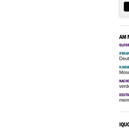
AM 
GLOS
#BRAN
Deut
KOMM
Mosc
NACH
verd
DEUTS
mein
IQU