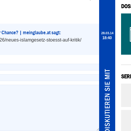
DOS
r Chance? | meinglaube.at sagt:
28.03.14
18:40
6/neues-islamgesetz-stoesst-auf-kritik/ 
SER