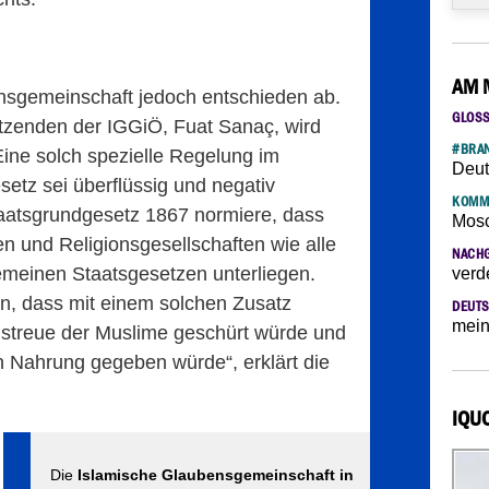
AM 
ensgemeinschaft jedoch entschieden ab.
GLOS
itzenden der IGGiÖ, Fuat Sanaç, wird
#BRAN
Eine solch spezielle Regelung im
Deut
tz sei überflüssig und negativ
KOMM
taatsgrundgesetz 1867 normiere, dass
Mosc
en und Religionsgesellschaften wie alle
NACH
emeinen Staatsgesetzen unterliegen.
verd
en, dass mit einem solchen Zusatz
DEUTS
mein
streue der Muslime geschürt würde und
n Nahrung gegeben würde“, erklärt die
IQU
Die
Islamische Glaubensgemeinschaft in