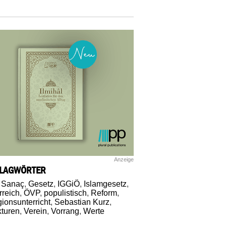
Anzeige
LAGWÖRTER
 Sanaç
,
Gesetz
,
IGGiÖ
,
Islamgesetz
,
rreich
,
ÖVP
,
populistisch
,
Reform
,
gionsunterricht
,
Sebastian Kurz
,
kturen
,
Verein
,
Vorrang
,
Werte