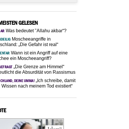
MEISTEN GELESEN
Was bedeutet "Allahu akbar“?
SAR
Moscheeangriffe in
DEILIG
schland: „Die Gefahr ist real“
Wann ist ein Angriff auf eine
ENTAR
hee ein Moscheeangriff?
„Die Grenze am Himmel“
GEFRAGT
eutlicht die Absurdität von Rassismus
„Ich schreibe, damit
CHLAND, DEINE UMMA!
 Wissen nach meinem Tod existiert“
OTE