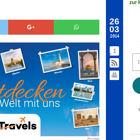
zur K
26
03
2014
1
E-
Mai
Adr
*
Anzeige