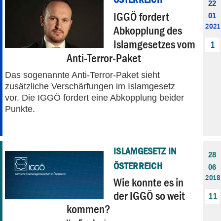
22
IGGÖ fordert
01
2021
Abkopplung des
Islamgesetzes vom
1
Anti-Terror-Paket
Das sogenannte Anti-Terror-Paket sieht
zusätzliche Verschärfungen im Islamgesetz
vor. Die IGGÖ fordert eine Abkopplung beider
Punkte.
ISLAMGESETZ IN
28
ÖSTERREICH
06
2018
Wie konnte es in
der IGGÖ so weit
11
kommen?