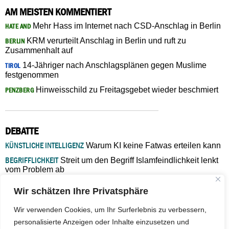
AM MEISTEN KOMMENTIERT
Mehr Hass im Internet nach CSD-Anschlag in Berlin
HATE AND
KRM verurteilt Anschlag in Berlin und ruft zu
BERLIN
Zusammenhalt auf
14-Jähriger nach Anschlagsplänen gegen Muslime
TIROL
festgenommen
Hinweisschild zu Freitagsgebet wieder beschmiert
PENZBERG
DEBATTE
KÜNSTLICHE INTELLIGENZ
Warum KI keine Fatwas erteilen kann
BEGRIFFLICHKEIT
Streit um den Begriff Islamfeindlichkeit lenkt
vom Problem ab
MARŠ MIRA
„In Bosnien endet der Weg, doch die
Wir schätzen Ihre Privatsphäre
Verantwortung bleibt“
ISLAMISCHE FAKULTÄT IN MÜNSTER
Eine kritische Schwelle für
Wir verwenden Cookies, um Ihr Surferlebnis zu verbessern,
die deutsche Religionspolitik
personalisierte Anzeigen oder Inhalte einzusetzen und