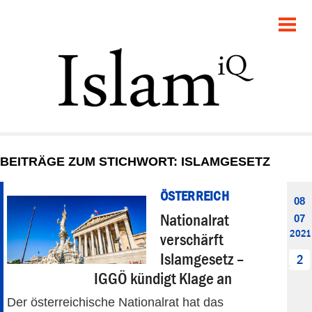
POLITIK
GESELLSCHAFT
STARTSEITE
FEUILLETON
BEITRÄGE ZUM STICHWORT: ISLAMGESETZ
RECHT
ÖSTERREICH
08
DEBATTE
Nationalrat
07
2021
verschärft
PANORAMA
Islamgesetz –
2
IGGÖ kündigt Klage an
Der österreichische Nationalrat hat das