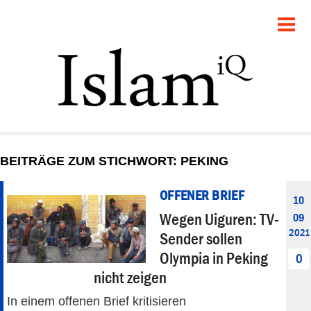
POLITIK
GESELLSCHAFT
STARTSEITE
FEUILLETON
BEITRÄGE ZUM STICHWORT: PEKING
RECHT
OFFENER BRIEF
10
DEBATTE
Wegen Uiguren: TV-
09
2021
Sender sollen
PANORAMA
Olympia in Peking
0
nicht zeigen
In einem offenen Brief kritisieren