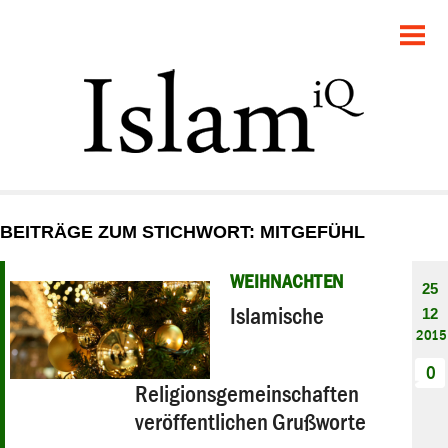
POLITIK
GESELLSCHAFT
STARTSEITE
FEUILLETON
BEITRÄGE ZUM STICHWORT: MITGEFÜHL
RECHT
WEIHNACHTEN
25
DEBATTE
Islamische
12
2015
PANORAMA
0
Religionsgemeinschaften
veröffentlichen Grußworte