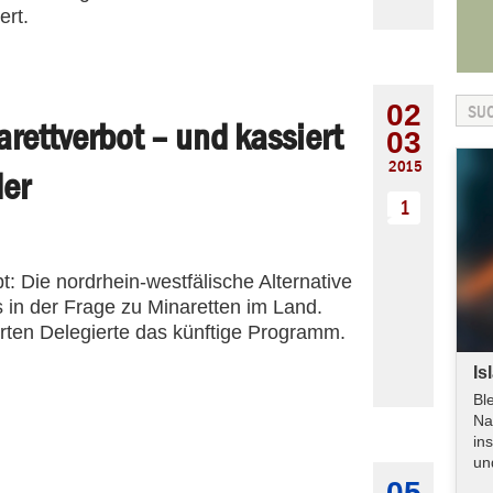
ert.
02
rettverbot – und kassiert
03
2015
der
1
: Die nordrhein-westfälische Alternative
s in der Frage zu Minaretten im Land.
rten Delegierte das künftige Programm.
Is
Bl
Na
in
un
05