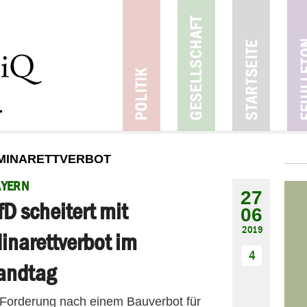
 MINARETTVERBOT
AYERN
27
fD scheitert mit
06
2019
inarettverbot im
4
andtag
er Forderung nach einem Bauverbot für