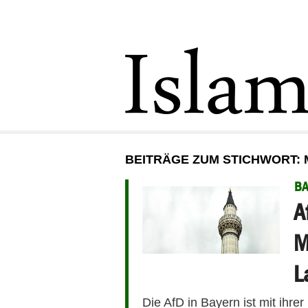
BEITRÄGE ZUM STICHWORT:
B
A
M
L
Die AfD in Bayern ist mit ihr