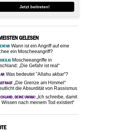
Jetzt beitreten!
MEISTEN GELESEN
Wann ist ein Angriff auf eine
ENTAR
hee ein Moscheeangriff?
Moscheeangriffe in
DEILIG
schland: „Die Gefahr ist real“
Was bedeutet "Allahu akbar“?
SAR
„Die Grenze am Himmel“
GEFRAGT
eutlicht die Absurdität von Rassismus
„Ich schreibe, damit
CHLAND, DEINE UMMA!
 Wissen nach meinem Tod existiert“
OTE