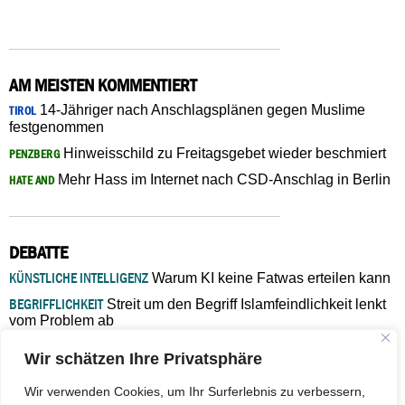
AM MEISTEN KOMMENTIERT
14-Jähriger nach Anschlagsplänen gegen Muslime
TIROL
festgenommen
Hinweisschild zu Freitagsgebet wieder beschmiert
PENZBERG
Mehr Hass im Internet nach CSD-Anschlag in Berlin
HATE AND
DEBATTE
KÜNSTLICHE INTELLIGENZ
Warum KI keine Fatwas erteilen kann
BEGRIFFLICHKEIT
Streit um den Begriff Islamfeindlichkeit lenkt
vom Problem ab
MARŠ MIRA
„In Bosnien endet der Weg, doch die
Wir schätzen Ihre Privatsphäre
Verantwortung bleibt“
ISLAMISCHE FAKULTÄT IN MÜNSTER
Eine kritische Schwelle für
Wir verwenden Cookies, um Ihr Surferlebnis zu verbessern,