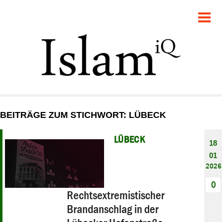
POLITIK
GESELLSCHAFT
STARTSEITE
FEUILLETON
BEITRÄGE ZUM STICHWORT: LÜBECK
RECHT
LÜBECK
18
DEBATTE
01
2026
PANORAMA
0
Rechtsextremistischer
Brandanschlag in der