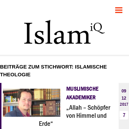
POLITIK
GESELLSCHAFT
STARTSEITE
FEUILLETON
BEITRÄGE ZUM STICHWORT: ISLAMISCHE
RECHT
THEOLOGIE
DEBATTE
MUSLIMISCHE
09
AKADEMIKER
12
PANORAMA
2017
„Allah – Schöpfer
von Himmel und
7
Erde“