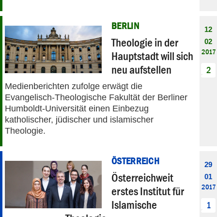
BERLIN
12
Theologie in der
02
2017
Hauptstadt will sich
neu aufstellen
2
Medienberichten zufolge erwägt die
Evangelisch-Theologische Fakultät der Berliner
Humboldt-Universität einen Einbezug
katholischer, jüdischer und islamischer
Theologie.
ÖSTERREICH
29
Öster­reich­weit
01
2017
erstes Ins­titut für
Isla­mische
1