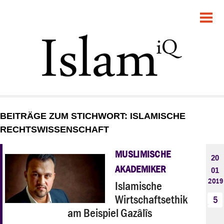
POLITIK
GESELLSCHAFT
STARTSEITE
FEUILLETON
BEITRÄGE ZUM STICHWORT: ISLAMISCHE
RECHT
RECHTSWISSENSCHAFT
DEBATTE
MUSLIMISCHE
20
AKADEMIKER
01
PANORAMA
2019
Islamische
Wirtschaftsethik
5
am Beispiel Gazâlîs