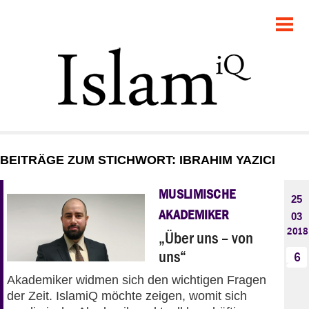
POLITIK
GESELLSCHAFT
STARTSEITE
FEUILLETON
BEITRÄGE ZUM STICHWORT: IBRAHIM YAZICI
RECHT
MUSLIMISCHE
25
DEBATTE
AKADEMIKER
03
2018
„Über uns – von
PANORAMA
uns“
6
Akademiker widmen sich den wichtigen Fragen
der Zeit. IslamiQ möchte zeigen, womit sich