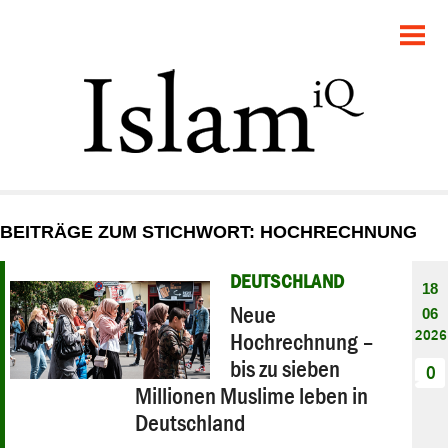
POLITIK
GESELLSCHAFT
STARTSEITE
FEUILLETON
BEITRÄGE ZUM STICHWORT: HOCHRECHNUNG
RECHT
DEUTSCHLAND
18
DEBATTE
Neue
06
2026
Hochrechnung –
PANORAMA
bis zu sieben
0
Millionen Muslime leben in
Deutschland